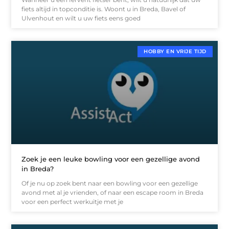
fiets altijd in topconditie is. Woont u in Breda, Bavel of
Ulvenhout en wilt u uw fiets eens goed
HOBBY EN VRIJE TIJD
Zoek je een leuke bowling voor een gezellige avond
in Breda?
Of je nu op zoek bent naar een bowling voor een gezellige
avond met al je vrienden, of naar een escape room in Breda
voor een perfect werkuitje met je