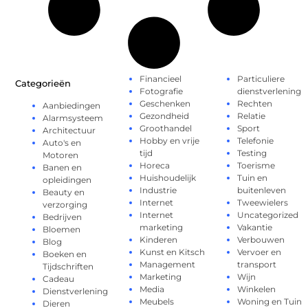
Financieel
Particuliere
Categorieën
Fotografie
dienstverlening
Geschenken
Rechten
Aanbiedingen
Gezondheid
Relatie
Alarmsysteem
Groothandel
Sport
Architectuur
Hobby en vrije
Telefonie
Auto's en
tijd
Testing
Motoren
Horeca
Toerisme
Banen en
Huishoudelijk
Tuin en
opleidingen
Industrie
buitenleven
Beauty en
Internet
Tweewielers
verzorging
Internet
Uncategorized
Bedrijven
marketing
Vakantie
Bloemen
Kinderen
Verbouwen
Blog
Kunst en Kitsch
Vervoer en
Boeken en
Management
transport
Tijdschriften
Marketing
Wijn
Cadeau
Media
Winkelen
Dienstverlening
Meubels
Woning en Tuin
Dieren