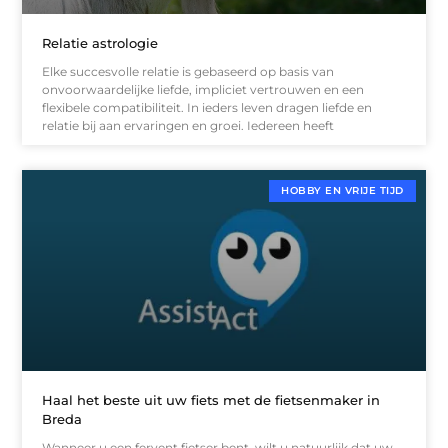
Relatie astrologie
Elke succesvolle relatie is gebaseerd op basis van
onvoorwaardelijke liefde, impliciet vertrouwen en een
flexibele compatibiliteit. In ieders leven dragen liefde en
relatie bij aan ervaringen en groei. Iedereen heeft
HOBBY EN VRIJE TIJD
Haal het beste uit uw fiets met de fietsenmaker in
Breda
Wanneer u een fervent fietser bent, wilt u natuurlijk dat uw