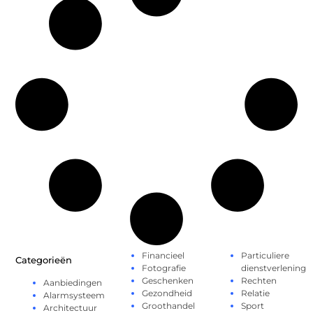
Financieel
Particuliere
Categorieën
Fotografie
dienstverlening
Geschenken
Rechten
Aanbiedingen
Gezondheid
Relatie
Alarmsysteem
Groothandel
Sport
Architectuur