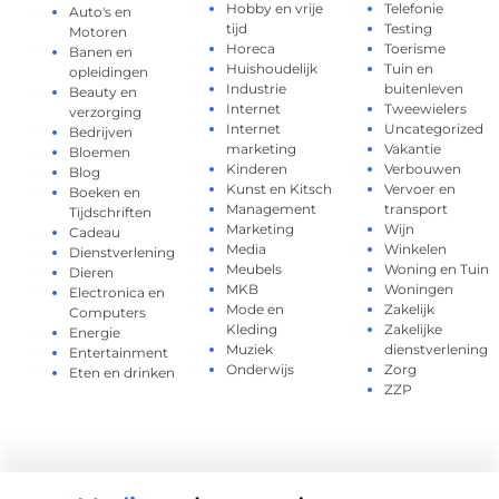
Hobby en vrije
Telefonie
Auto's en
tijd
Testing
Motoren
Horeca
Toerisme
Banen en
Huishoudelijk
Tuin en
opleidingen
Industrie
buitenleven
Beauty en
Internet
Tweewielers
verzorging
Internet
Uncategorized
Bedrijven
marketing
Vakantie
Bloemen
Kinderen
Verbouwen
Blog
Kunst en Kitsch
Vervoer en
Boeken en
Management
transport
Tijdschriften
Marketing
Wijn
Cadeau
Media
Winkelen
Dienstverlening
Meubels
Woning en Tuin
Dieren
MKB
Woningen
Electronica en
Mode en
Zakelijk
Computers
Kleding
Zakelijke
Energie
Muziek
dienstverlening
Entertainment
Onderwijs
Zorg
Eten en drinken
ZZP