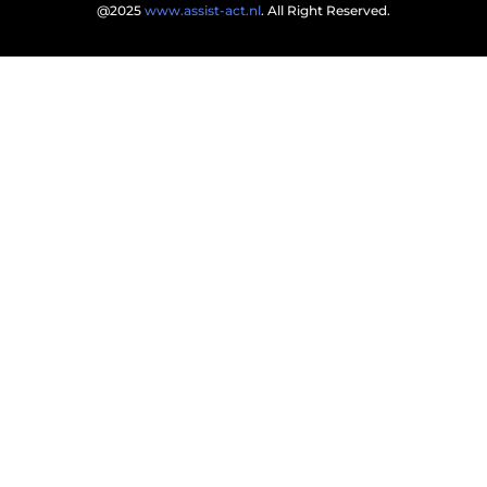
@2025
www.assist-act.nl
. All Right Reserved.