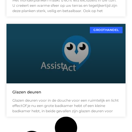
Met vlonderplanken maakt u echt iets exclusiefs in uw tuin.
U creëert een warme sfeer op uw terras en tegelijkertijd zijn
deze planken sterk, veilig en betaalbaar. Ook op het
GROOTHANDEL
Glazen deuren
Glazen deuren voor in de douche voor een ruimtelijk en licht
effectOf je nu een grote badkamer hebt of een kleine
badkamer hebt, in beide gevallen zijn glazen deuren voor