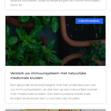
diverse voordelen, zoals scherpe prijzen en ruime voorraden.
Door te
GROOTHANDEL
Versterk uw immuunsysteem met natuurlijke
medicinale kruiden
Een gezonde levensstijl begint met het ondersteunen van
uw immuunsysteem, en dat kan op een natuurlijke manier
met medicinale kruiden. Een betrouwbare medicinale
kruiden leverancier kan u voorzien van kruiden