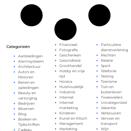
Financieel
Particuliere
Categorieën
Fotografie
dienstverlening
Geschenken
Rechten
Aanbiedingen
Gezondheid
Relatie
Alarmsysteem
Groothandel
Sport
Architectuur
Hobby en vrije
Telefonie
Auto's en
tijd
Testing
Motoren
Horeca
Toerisme
Banen en
Huishoudelijk
Tuin en
opleidingen
Industrie
buitenleven
Beauty en
Internet
Tweewielers
verzorging
Internet
Uncategorized
Bedrijven
marketing
Vakantie
Bloemen
Kinderen
Verbouwen
Blog
Kunst en Kitsch
Vervoer en
Boeken en
Management
transport
Tijdschriften
Marketing
Wijn
Cadeau