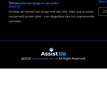
Beri
Over
“De wereld van blogs in één klik.”
Bedrijf
Ontdek de wereld van blogs met één klik. Alles wat je zoekt,
verzameld op één plek – van dagelijkse tips tot inspirerende
verhalen.
@2025
www.assist-act.nl
. All Right Reserved.