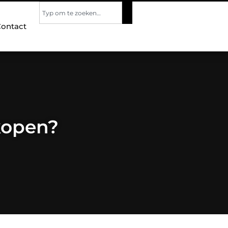
ontact
kopen?