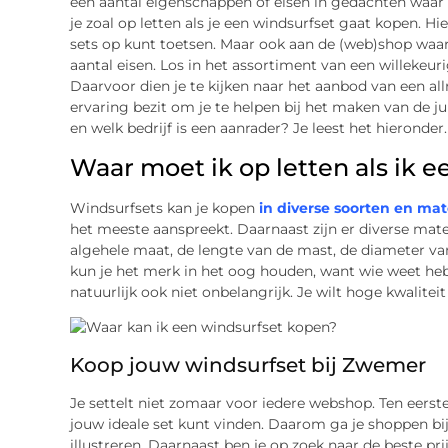
een aantal eigenschappen of eisen in gedachten waar 
je zoal op letten als je een windsurfset gaat kopen. Hi
sets op kunt toetsen. Maar ook aan de (web)shop waar 
aantal eisen. Los in het assortiment van een willekeurig
Daarvoor dien je te kijken naar het aanbod van een all
ervaring bezit om je te helpen bij het maken van de ju
en welk bedrijf is een aanrader? Je leest het hieronder
Waar moet ik op letten als ik 
Windsurfsets kan je kopen
in diverse soorten en ma
het meeste aanspreekt. Daarnaast zijn er diverse mat
algehele maat, de lengte van de mast, de diameter va
kun je het merk in het oog houden, want wie weet heb je
natuurlijk ook niet onbelangrijk. Je wilt hoge kwalitei
Koop jouw windsurfset bij Zwemer
Je settelt niet zomaar voor iedere webshop. Ten eerste
jouw ideale set kunt vinden. Daarom ga je shoppen bij 
illustreren. Daarnaast ben je op zoek naar de beste pri