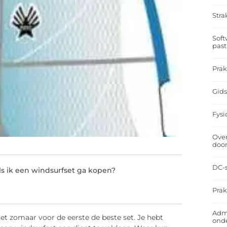
Stra
Soft
past
Prak
Gids
Fysi
Over
doo
DC-s
ls ik een windsurfset ga kopen?
Prak
Admi
niet zomaar voor de eerste de beste set. Je hebt
ond