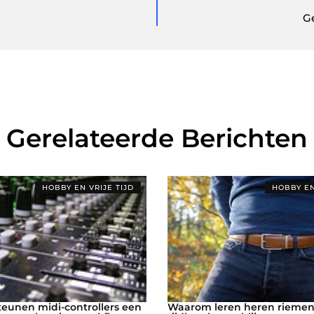
G
Gerelateerde Berichten
HOBBY EN VRIJE TIJD
HOBBY EN
eunen midi-controllers een
Waarom leren heren riemen