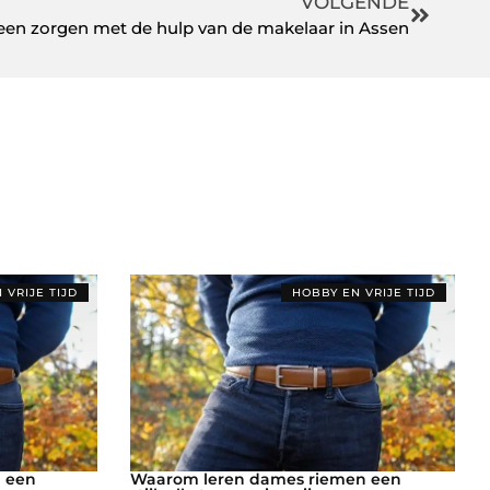
VOLGENDE
een zorgen met de hulp van de makelaar in Assen
 VRIJE TIJD
HOBBY EN VRIJE TIJD
 een
Waarom leren dames riemen een