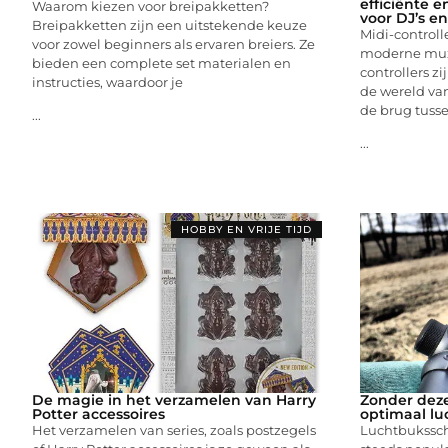
efficiënte 
Waarom kiezen voor breipakketten?
voor DJ’s e
Breipakketten zijn een uitstekende keuze
Midi-controll
voor zowel beginners als ervaren breiers. Ze
moderne muz
bieden een complete set materialen en
controllers z
instructies, waardoor je
de wereld va
de brug tusse
...
...
HOBBY EN VRIJE TIJD
De magie in het verzamelen van Harry
Zonder deze
Potter accessoires
optimaal lu
Het verzamelen van series, zoals postzegels
Luchtbukssch