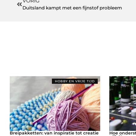
VORIG
Duitsland kampt met een fijnstof probleem
HOBBY EN VRIJE TIJD
Breipakketten: van inspiratie tot creatie
Hoe onderst