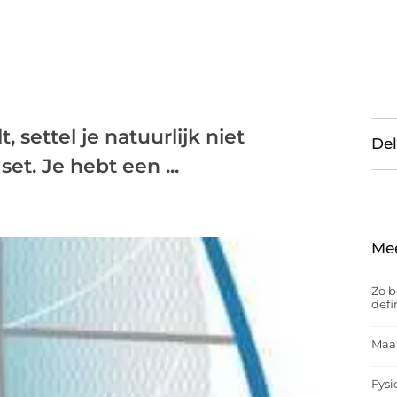
, settel je natuurlijk niet
Del
et. Je hebt een ...
Me
Zo b
defi
Maak
Fysi