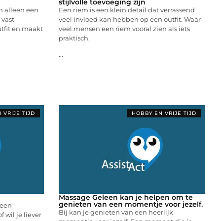
stijlvolle toevoeging zijn
n alleen een
Een riem is een klein detail dat verrassend
 vast
veel invloed kan hebben op een outfit. Waar
tfit en maakt
veel mensen een riem vooral zien als iets
praktisch,
...
 VRIJE TIJD
HOBBY EN VRIJE TIJD
Massage Geleen kan je helpen om te
genieten van een momentje voor jezelf.
 een
Bij kan je genieten van een heerlijk
 wil je liever