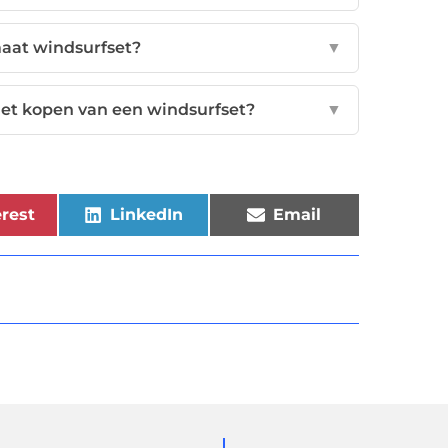
maat windsurfset?
▼
 het kopen van een windsurfset?
▼
rest
LinkedIn
Email