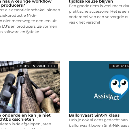
en nauwkeurige workflow
tijdloze keuze blijven
n producers?
Een goede riem is veel meer da
ers als essentiële schakel binnen
praktische accessoire. Het is een
iekproductie Midi-
onderdeel van een verzorgde ou
ijn niet meer weg te denken uit
vaak het verschil
n DJ’s en producers. Ze vormen
n software en fysieke
...
HOBBY EN VRIJE TIJD
HOBBY EN
 onderdelen kan je niet
Ballonvaart Sint-Niklaas
chtbuksschieten
Heb je ook al eens gedacht aan
ieten is de afgelopen jaren
ballonvaart boven Sint-Niklaas of