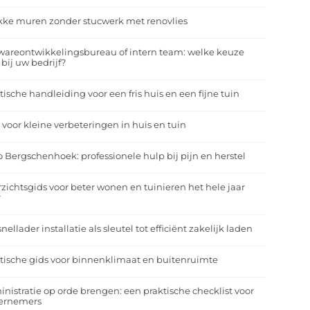
kke muren zonder stucwerk met renovlies
wareontwikkelingsbureau of intern team: welke keuze
 bij uw bedrijf?
tische handleiding voor een fris huis en een fijne tuin
 voor kleine verbeteringen in huis en tuin
o Bergschenhoek: professionele hulp bij pijn en herstel
zichtsgids voor beter wonen en tuinieren het hele jaar
r
nellader installatie als sleutel tot efficiënt zakelijk laden
tische gids voor binnenklimaat en buitenruimte
nistratie op orde brengen: een praktische checklist voor
ernemers