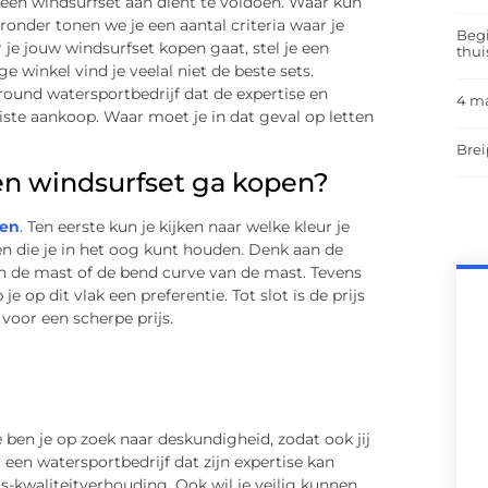
een windsurfset aan dient te voldoen. Waar kun
eronder tonen we je een aantal criteria waar je
Begi
je jouw windsurfset kopen gaat, stel je een
thui
e winkel vind je veelal niet de beste sets.
round watersportbedrijf dat de expertise en
4 m
iste aankoop. Waar moet je in dat geval op letten
.
Brei
een windsurfset ga kopen?
ten
. Ten eerste kun je kijken naar welke kleur je
en die je in het oog kunt houden. Denk aan de
n de mast of de bend curve van de mast. Tevens
 op dit vlak een preferentie. Tot slot is de prijs
t voor een scherpe prijs.
 ben je op zoek naar deskundigheid, zodat ook jij
een watersportbedrijf dat zijn expertise kan
js-kwaliteitverhouding. Ook wil je veilig kunnen