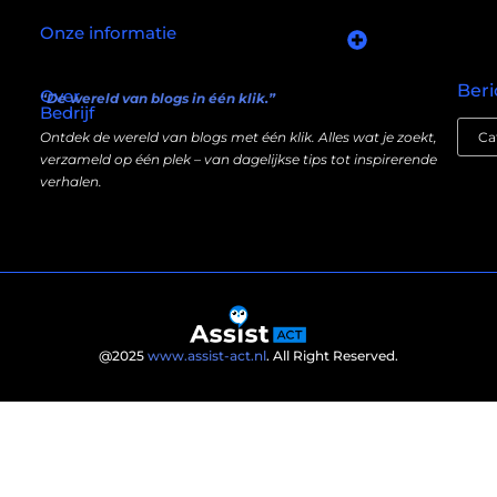
Onze informatie
Goede links inkopen: slim investeren in je online autoriteit
Manieren om geld te verdienen met mijn website: wat écht werkt (en wat niet)
Beri
Over
“De wereld van blogs in één klik.”
Bedrijf
Ontdek de wereld van blogs met één klik. Alles wat je zoekt,
verzameld op één plek – van dagelijkse tips tot inspirerende
verhalen.
@2025
www.assist-act.nl
. All Right Reserved.