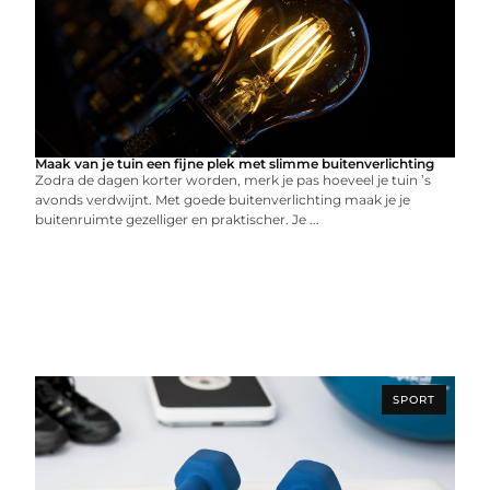
Maak van je tuin een fijne plek met slimme buitenverlichting
Zodra de dagen korter worden, merk je pas hoeveel je tuin ’s
avonds verdwijnt. Met goede buitenverlichting maak je je
buitenruimte gezelliger en praktischer. Je ...
SPORT