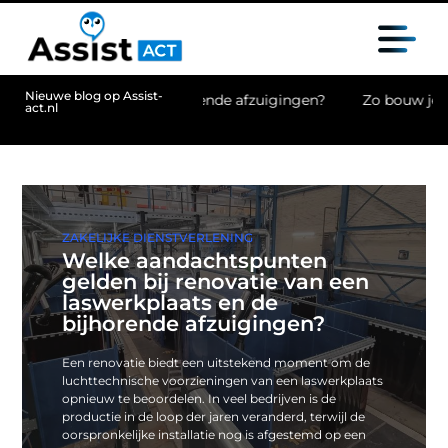
Nieuwe blog op Assist-
bijhorende afzuigingen?
Zo bouw je een krullenroutine voor 
act.nl
ZAKELIJKE DIENSTVERLENING
Welke aandachtspunten
gelden bij renovatie van een
laswerkplaats en de
bijhorende afzuigingen?
Een renovatie biedt een uitstekend moment om de
luchttechnische voorzieningen van een laswerkplaats
opnieuw te beoordelen. In veel bedrijven is de
productie in de loop der jaren veranderd, terwijl de
oorspronkelijke installatie nog is afgestemd op een