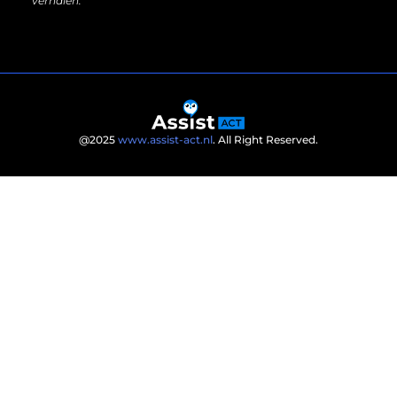
verhalen.
@2025
www.assist-act.nl
. All Right Reserved.