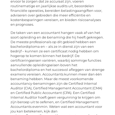
ervoor te zorgen dat ze accuraat zijn, voeren
routinematige en jaarlijkse audits uit, beoordelen
financiële operaties, bereiden belastingaangiften voor,
adviseren over gebieden die meer efficiëntie en
kostenbesparingen vereisen, en bieden risicoanalyses
en prognoses.
De taken van een accountant hangen vaak af van het
soort opleiding en de benaming die hij heeft gekregen.
De meeste professionals op dit gebied hebben een
bachelordiploma en – als ze in dienst zijn van een
bedrijf – kunnen ze een certificaat nodig hebben om
hogerop te komen binnen het bedrijf. De
certificeringseisen variëren, waarbij sommige functies
aanvullende opleidingseisen boven het
bachelordiploma en het succesvol afleggen van strenge
examens vereisen. Accountants kunnen meer dan één
benaming hebben. Maar de meest voorkomende
accountancy-benamingen zijn de Certified Internal
Auditor (CIA), Certified Management Accountant (CMA)
en Certified Public Accountant (CPA). Een Certified
Internal Auditor hoeft geen vergunning te krijgen om
zijn beroep uit te oefenen, en Certified Management
Accountants evenmin. Weten wat een accountant voor
jou kan betekenen, kijk dan