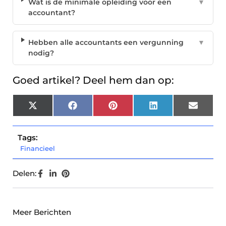
Wat is de minimale opleiding voor een
▼
accountant?
Hebben alle accountants een vergunning
▼
nodig?
Goed artikel? Deel hem dan op:
X
Facebook
Pinterest
LinkedIn
Email
(Twitter)
Tags:
Financieel
Delen:
Meer Berichten