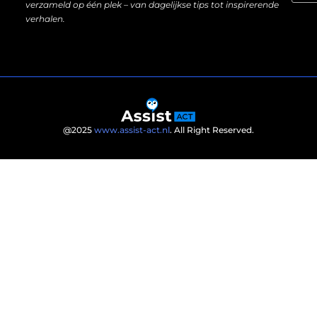
verzameld op één plek – van dagelijkse tips tot inspirerende
verhalen.
@2025
www.assist-act.nl
. All Right Reserved.