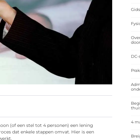
Gids
Fysi
Over
doo
DC-s
Prak
Admi
ond
Begi
thui
4 m
on (of een stel tot 4 personen) een lening
roces dat enkele stappen omvat. Hier is een
Brei
erkt.