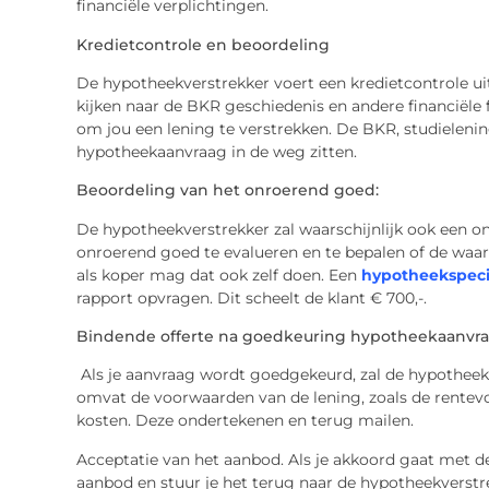
financiële verplichtingen.
Kredietcontrole en beoordeling
De hypotheekverstrekker voert een kredietcontrole ui
kijken naar de BKR geschiedenis en andere financiële 
om jou een lening te verstrekken. De BKR, studielenin
hypotheekaanvraag in de weg zitten.
Beoordeling van het onroerend goed:
De hypotheekverstrekker zal waarschijnlijk ook een o
onroerend goed te evalueren en te bepalen of de waa
als koper mag dat ook zelf doen. Een
hypotheekspecia
rapport opvragen. Dit scheelt de klant € 700,-.
Bindende offerte na goedkeuring hypotheekaanvr
Als je aanvraag wordt goedgekeurd, zal de hypotheek
omvat de voorwaarden van de lening, zoals de rentevoe
kosten. Deze ondertekenen en terug mailen.
Acceptatie van het aanbod. Als je akkoord gaat met d
aanbod en stuur je het terug naar de hypotheekverstr