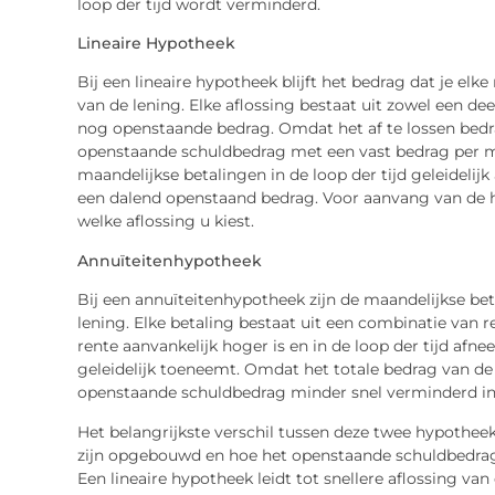
loop der tijd wordt verminderd.
Lineaire Hypotheek
Bij een lineaire hypotheek blijft het bedrag dat je el
van de lening. Elke aflossing bestaat uit zowel een de
nog openstaande bedrag. Omdat het af te lossen bedrag
openstaande schuldbedrag met een vast bedrag per m
maandelijkse betalingen in de loop der tijd geleideli
een dalend openstaand bedrag. Voor aanvang van de
welke aflossing u kiest.
Annuïteitenhypotheek
Bij een annuïteitenhypotheek zijn de maandelijkse bet
lening. Elke betaling bestaat uit een combinatie van r
rente aanvankelijk hoger is en in de loop der tijd afne
geleidelijk toeneemt. Omdat het totale bedrag van de 
openstaande schuldbedrag minder snel verminderd in 
Het belangrijkste verschil tussen deze twee hypothee
zijn opgebouwd en hoe het openstaande schuldbedrag z
Een lineaire hypotheek leidt tot snellere aflossing va