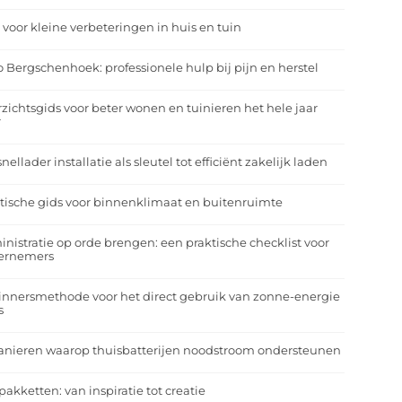
 voor kleine verbeteringen in huis en tuin
o Bergschenhoek: professionele hulp bij pijn en herstel
zichtsgids voor beter wonen en tuinieren het hele jaar
r
nellader installatie als sleutel tot efficiënt zakelijk laden
tische gids voor binnenklimaat en buitenruimte
nistratie op orde brengen: een praktische checklist voor
ernemers
nnersmethode voor het direct gebruik van zonne-energie
s
anieren waarop thuisbatterijen noodstroom ondersteunen
pakketten: van inspiratie tot creatie