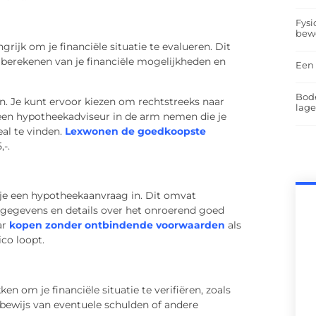
Fysi
bew
rijk om je financiële situatie te evalueren. Dit
 berekenen van je financiële mogelijkheden en
Een 
Bod
. Je kunt ervoor kiezen om rechtstreeks naar
lag
 een hypotheekadviseur in de arm nemen die je
eal te vinden.
Lexwonen de goedkoopste
-.
 je een hypotheekaanvraag in. Dit omvat
erkgegevens en details over het onroerend goed
ar
kopen zonder ontbindende voorwaarden
als
ico loopt.
om je financiële situatie te verifiëren, zoals
n bewijs van eventuele schulden of andere