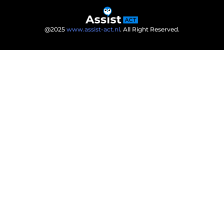
@2025
www.assist-act.nl
. All Right Reserved.