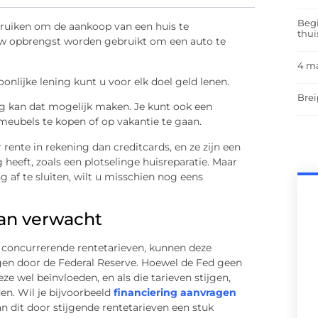
Begi
ebruiken om de aankoop van een huis te
thui
 uw opbrengst worden gebruikt om een auto te
4 m
oonlijke lening kunt u voor elk doel geld lenen.
Brei
ing kan dat mogelijk maken. Je kunt ook een
 meubels te kopen of op vakantie te gaan.
ente in rekening dan creditcards, en ze zijn een
 heeft, zoals een plotselinge huisreparatie. Maar
g af te sluiten, wilt u misschien nog eens
dan verwacht
 concurrerende rentetarieven, kunnen deze
ngen door de Federal Reserve. Hoewel de Fed geen
eze wel beïnvloeden, en als die tarieven stijgen,
n. Wil je bijvoorbeeld
financiering aanvragen
n dit door stijgende rentetarieven een stuk