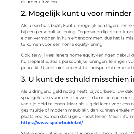
duurder uitvallen.
2. Mogelijk kunt u voor minder
Als u een huis bezit, kunt u mogelijk een lagere ren
bij een persoonlijke lening. Tegenwoordig zitten Ame
eigen vermogen in hun eigendommen, dus het is mis
te komen voor een home equity-lening.
Ook, terwijl veel leners home equity-leningen gebruik
huisreparatie, zoals persoonlijke leningen, leningen
gebruikt. U bent niet beperkt tot huisgerelateerde art
3. U kunt de schuld misschien i
Als u dringend geld nodig heeft, bijvoorbeeld, uw da
spaargeld om voor een nieuwe — dan is een persoonl
van tijd geld te lenen. Maar als u geld leent voor een
gezinsuitje of modern meubilair, dan kunnen enkele 
plaats voorkomen dat u geld moet lenen. Meer infor
https://www.spaarbuidel.nl/
.
Stel je voor dat je in augustus op vakantie wilt en € 2