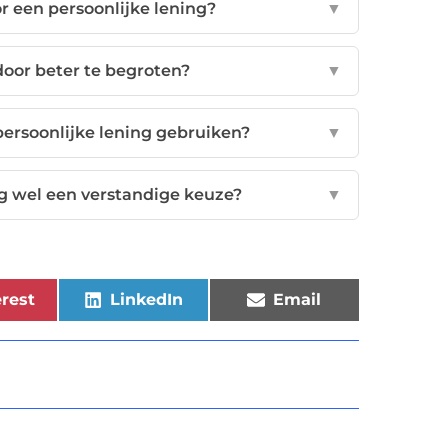
or een persoonlijke lening?
▼
door beter te begroten?
▼
persoonlijke lening gebruiken?
▼
ng wel een verstandige keuze?
▼
rest
LinkedIn
Email