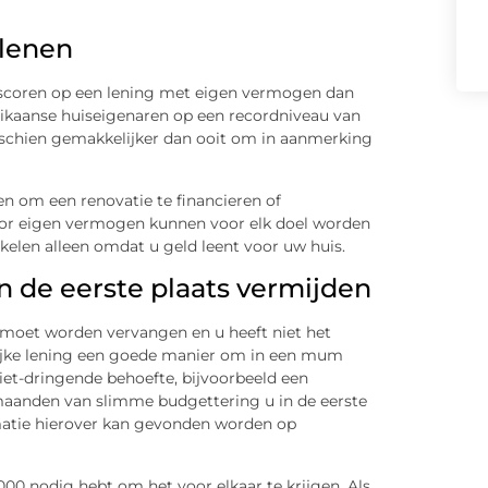
 lenen
te scoren op een lening met eigen vermogen dan
rikaanse huiseigenaren op een recordniveau van
schien gemakkelijker dan ooit om in aanmerking
en om een renovatie te financieren of
 voor eigen vermogen kunnen voor elk doel worden
ikelen alleen omdat u geld leent voor uw huis.
n de eerste plaats vermijden
k moet worden vervangen en u heeft niet het
ijke lening een goede manier om in een mum
 niet-dringende behoefte, bijvoorbeeld een
maanden van slimme budgettering u in de eerste
matie hierover kan gevonden worden op
.000 nodig hebt om het voor elkaar te krijgen. Als