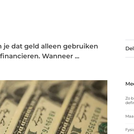
n je dat geld alleen gebruiken
Del
inancieren. Wanneer ...
Me
Zo b
defi
Maak
Fysi