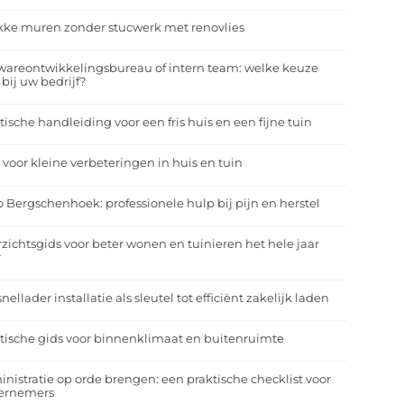
kke muren zonder stucwerk met renovlies
wareontwikkelingsbureau of intern team: welke keuze
 bij uw bedrijf?
tische handleiding voor een fris huis en een fijne tuin
 voor kleine verbeteringen in huis en tuin
o Bergschenhoek: professionele hulp bij pijn en herstel
zichtsgids voor beter wonen en tuinieren het hele jaar
r
nellader installatie als sleutel tot efficiënt zakelijk laden
tische gids voor binnenklimaat en buitenruimte
nistratie op orde brengen: een praktische checklist voor
ernemers