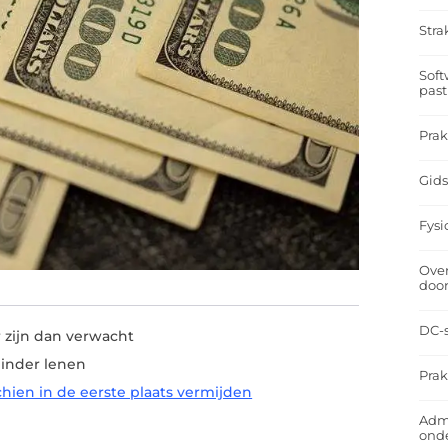
Stra
Soft
past
Prak
Gids
Fysi
Over
doo
DC-s
 zijn dan verwacht
minder lenen
Prak
chien in de eerste plaats vermijden
Admi
ond