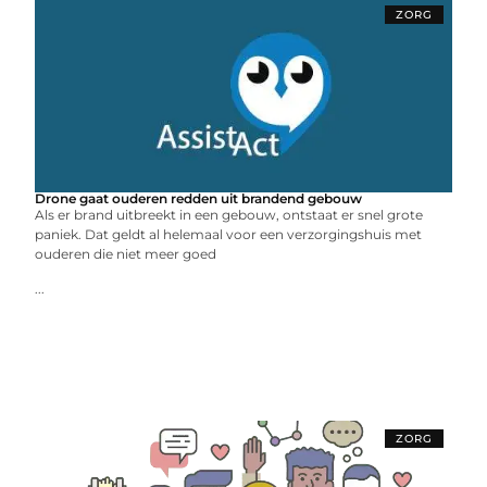
ZORG
Drone gaat ouderen redden uit brandend gebouw
Als er brand uitbreekt in een gebouw, ontstaat er snel grote
paniek. Dat geldt al helemaal voor een verzorgingshuis met
ouderen die niet meer goed
...
ZORG