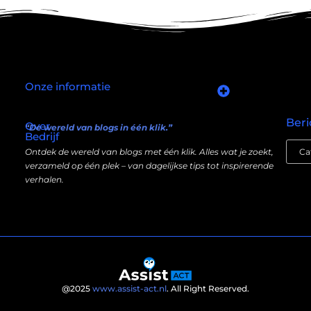
Onze informatie
Goede links inkopen: slim investeren in je online autoriteit
Manieren om geld te verdienen met mijn website: wat écht werkt (en wat niet)
Beri
Over
“De wereld van blogs in één klik.”
Bedrijf
Ontdek de wereld van blogs met één klik. Alles wat je zoekt,
verzameld op één plek – van dagelijkse tips tot inspirerende
verhalen.
@2025
www.assist-act.nl
. All Right Reserved.