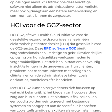
oplossingen aanreikt. Ontdek hoe deze krachtige
software niet alleen de administratieve lasten verlicht,
maar ook bijdraagt aan een betere samenwerking en
communicatie binnen de zorgsector.
HCI voor de GGZ-sector
HCI GGZ, oftewel Health Cloud Initiative voor de
geestelijke gezondheidszorg, is een alles-in-één
elektronisch patiëntendossier (EPD) dat geschikt is voor
de GGZ-sector. Deze
EPD software GGZ
biedt
zorgprofessionals een krachtige en gebruiksvriendelijke
oplossing om hun dagelijkse werkzaamheden te
vergemakkelijken. Het stelt hen in staat om eenvoudig
inzicht te krijgen in de gegevens van hun cliënten,
probleemloos te communiceren met collega’s en
cliënten, en om de administratieve taken, zoals
declaraties, moeiteloos af te handelen.
Met HCI GGZ kunnen zorgverleners zich focussen op
wat echt belangrijk is: het bieden van hoogwaardige
zorg aan hun cliënten. Het platform is flexibel en kan
eenvoudig worden geïntegreerd met bestaande
systemen en aangepast aan de specifieke behoeften
van zowel zelfstandige praktijken als grote instellingen.