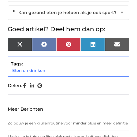
Kan gezond eten je helpen als je ook sport?
▼
Goed artikel? Deel hem dan op:
X
Facebook
Pinterest
LinkedIn
Email
(Twitter)
Tags:
Eten en drinken
Delen:
Meer Berichten
Zo bouw je een krullenroutine voor minder pluis en meer definitie
Maak van je tuin een fijne plek met slimme buitenverlichting