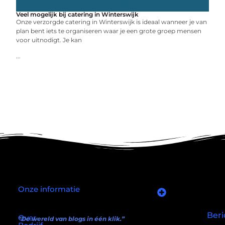
Veel mogelijk bij catering in Winterswijk
Onze verzorgde catering in Winterswijk is ideaal wanneer je van
plan bent iets te organiseren waar je een grote groep mensen
voor uitnodigt. Je kan
...
Onze informatie
Goede links inkopen: slim investeren in je online autoriteit
Manieren om geld te verdienen met mijn website: wat écht werkt (en wat niet)
Beri
Over
“De wereld van blogs in één klik.”