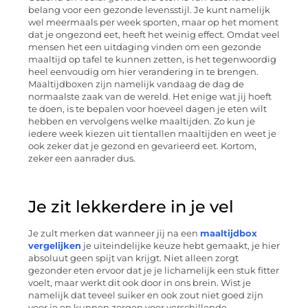
belang voor een gezonde levensstijl. Je kunt namelijk
wel meermaals per week sporten, maar op het moment
dat je ongezond eet, heeft het weinig effect. Omdat veel
mensen het een uitdaging vinden om een gezonde
maaltijd op tafel te kunnen zetten, is het tegenwoordig
heel eenvoudig om hier verandering in te brengen.
Maaltijdboxen zijn namelijk vandaag de dag de
normaalste zaak van de wereld. Het enige wat jij hoeft
te doen, is te bepalen voor hoeveel dagen je eten wilt
hebben en vervolgens welke maaltijden. Zo kun je
iedere week kiezen uit tientallen maaltijden en weet je
ook zeker dat je gezond en gevarieerd eet. Kortom,
zeker een aanrader dus.
Je zit lekkerdere in je vel
Je zult merken dat wanneer jij na een
maaltijdbox
vergelijken
je uiteindelijke keuze hebt gemaakt, je hier
absoluut geen spijt van krijgt. Niet alleen zorgt
gezonder eten ervoor dat je je lichamelijk een stuk fitter
voelt, maar werkt dit ook door in ons brein. Wist je
namelijk dat teveel suiker en ook zout niet goed zijn
voor je en kunnen zorgen voor verschillende