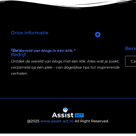
Onze informatie
Goede links inkopen: slim investeren in je online autoriteit
Manieren om geld te verdienen met mijn website: wat écht werkt (en wat niet)
Beri
Over
“De wereld van blogs in één klik.”
Bedrijf
Ontdek de wereld van blogs met één klik. Alles wat je zoekt,
verzameld op één plek – van dagelijkse tips tot inspirerende
verhalen.
@2025
www.assist-act.nl
. All Right Reserved.