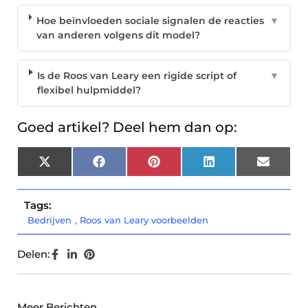
Hoe beïnvloeden sociale signalen de reacties
▼
van anderen volgens dit model?
Is de Roos van Leary een rigide script of
▼
flexibel hulpmiddel?
Goed artikel? Deel hem dan op:
X
Facebook
Pinterest
LinkedIn
Email
(Twitter)
Tags:
Bedrijven
,
Roos van Leary voorbeelden
Delen:
Meer Berichten