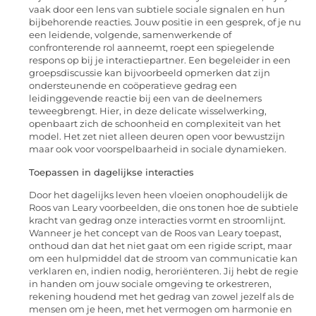
vaak door een lens van subtiele sociale signalen en hun
bijbehorende reacties. Jouw positie in een gesprek, of je nu
een leidende, volgende, samenwerkende of
confronterende rol aanneemt, roept een spiegelende
respons op bij je interactiepartner. Een begeleider in een
groepsdiscussie kan bijvoorbeeld opmerken dat zijn
ondersteunende en coöperatieve gedrag een
leidinggevende reactie bij een van de deelnemers
teweegbrengt. Hier, in deze delicate wisselwerking,
openbaart zich de schoonheid en complexiteit van het
model. Het zet niet alleen deuren open voor bewustzijn
maar ook voor voorspelbaarheid in sociale dynamieken.
Toepassen in dagelijkse interacties
Door het dagelijks leven heen vloeien onophoudelijk de
Roos van Leary voorbeelden, die ons tonen hoe de subtiele
kracht van gedrag onze interacties vormt en stroomlijnt.
Wanneer je het concept van de Roos van Leary toepast,
onthoud dan dat het niet gaat om een rigide script, maar
om een hulpmiddel dat de stroom van communicatie kan
verklaren en, indien nodig, heroriënteren. Jij hebt de regie
in handen om jouw sociale omgeving te orkestreren,
rekening houdend met het gedrag van zowel jezelf als de
mensen om je heen, met het vermogen om harmonie en