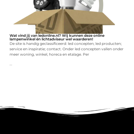
Wat vind jij van ledonline.nl? Wij kunnen deze online
lampenwinkel én lichtadviseur wel waarderen!
De site is handig geclassificeerd: led concepten; led producten;
service en inspiratie; contact. Onder led concepten vallen onder
meer woning, winkel, horeca en etalage. Per
...