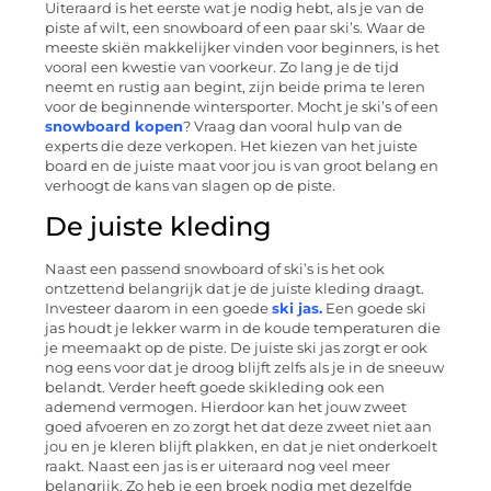
Uiteraard is het eerste wat je nodig hebt, als je van de
piste af wilt, een snowboard of een paar ski’s.
Waar de
meeste skiën makkelijker vinden voor beginners, is het
vooral een kwestie van voorkeur
. Zo lang je de tijd
neemt en rustig aan begint, zijn beide prima te leren
voor de beginnende wintersporter.
Mocht je ski’s of een
snowboard kopen
? Vraag dan vooral hulp van de
experts die deze verkopen. Het kiezen van het juiste
board en de juiste maat voor jou is van groot belang en
verhoogt de kan
s van slagen op
de piste
.
De juiste kleding
Naast een passend snowboard of ski’s is het ook
ontzettend belangrijk dat je de juiste kleding draagt.
Investeer daarom in een goede
ski jas.
Een goede ski
jas
houdt
je lekker warm
in de koude temperaturen die
je meemaakt op de piste. De juiste ski jas zorgt er ook
nog eens voor dat je droog
blijft ze
l
fs als
je in de sneeuw
belandt.
Verder heeft goede skikleding ook een
ademend vermogen. Hierdoor kan het jouw zweet
goed afvoeren en zo zorgt het dat deze zweet niet aan
jou en je kleren blijft
plakken, en dat je niet onderkoelt
raakt. Naast een jas is er uiteraard nog veel meer
belangrijk. Zo heb
je een
broek nodig met dezelfde