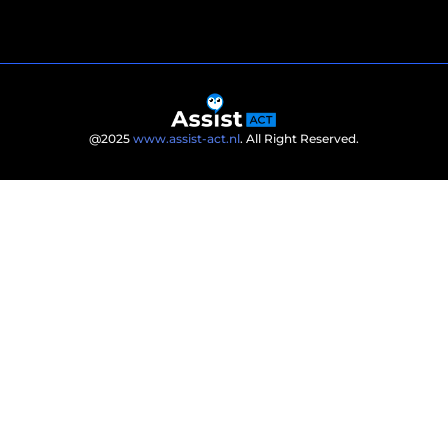
@2025
www.assist-act.nl
. All Right Reserved.