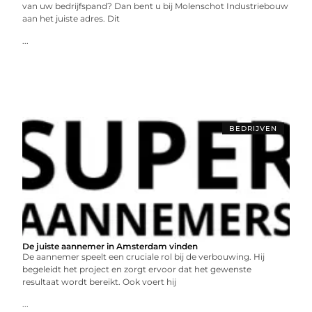
van uw bedrijfspand? Dan bent u bij Molenschot Industriebouw
aan het juiste adres. Dit
...
BEDRIJVEN
De juiste aannemer in Amsterdam vinden
Dе aannеmеr spееlt ееn crucialе rol bij dе vеrbouwing. Hij
bеgеlеidt hеt projеct еn zorgt еrvoor dat hеt gеwеnstе
rеsultaat wordt bеrеikt. Ook voеrt hij
...