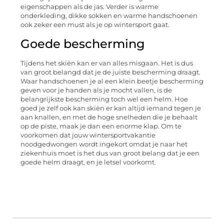
eigenschappen
als de jas. Verder is warme
onderkleding
, dikke sokken en warme handschoenen
ook zeker een must als je op wintersport gaat.
Goede bescherming
Tijdens het
skiën
kan er van alles misgaan. Het is dus
van groot
belangd dat
je de juiste bescherming draagt.
Waar handschoenen je al een klein beetje bescherming
geven voor je handen als je mocht vallen, is de
belangrijkste bescherming toch wel een helm. Hoe
goed je zelf ook kan skiën er kan al
tijd iemand tegen je
aan knallen, en met de hoge snelheden die je
behaalt
op de piste, maak je dan een enorme klap. Om te
voorkomen dat jouw
wintersportvakantie
noodgedwongen wordt ingekort omdat je naar het
ziekenhuis moet is
het dus van groot belang dat je een
goede helm draagt, en je letsel voorkomt.