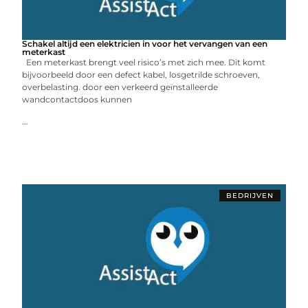
Schakel altijd een elektricien in voor het vervangen van een
meterkast
Een meterkast brengt veel risico’s met zich mee. Dit komt
bijvoorbeeld door een defect kabel, losgetrilde schroeven,
overbelasting. door een verkeerd geïnstalleerde
wandcontactdoos kunnen
...
BEDRIJVEN