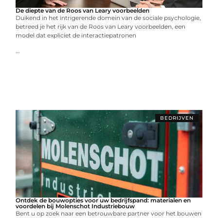
De diepte van de Roos van Leary voorbeelden
Duikend in het intrigerende domein van de sociale psychologie,
betreed je het rijk van de Roos van Leary voorbeelden, een
model dat expliciet de interactiepatronen
...
BEDRIJVEN
Ontdek de bouwopties voor uw bedrijfspand: materialen en
voordelen bij Molenschot Industriebouw
Bent u op zoek naar een betrouwbare partner voor het bouwen