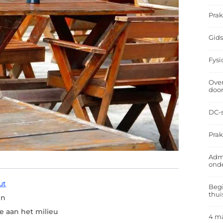
Prak
Gids
Fysi
Over
doo
DC-s
Prak
Admi
ond
ut
Begi
thui
en
e aan het milieu
4 m