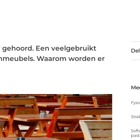
er gehoord. Een veelgebruikt
Del
uinmeubels. Waarom worden er
Me
Fysi
Stra
Soft
past