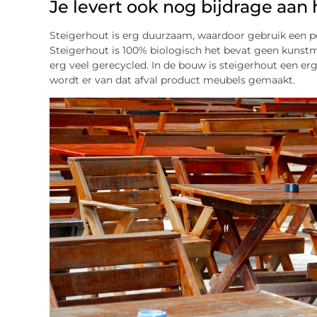
Je levert ook nog bijdrage aan 
Steigerhout is erg duurzaam, waardoor gebruik een pos
Steigerhout is 100% biologisch het bevat geen kunstm
erg veel gerecycled. In de bouw is steigerhout een erg
wordt er van dat afval product meubels gemaakt.