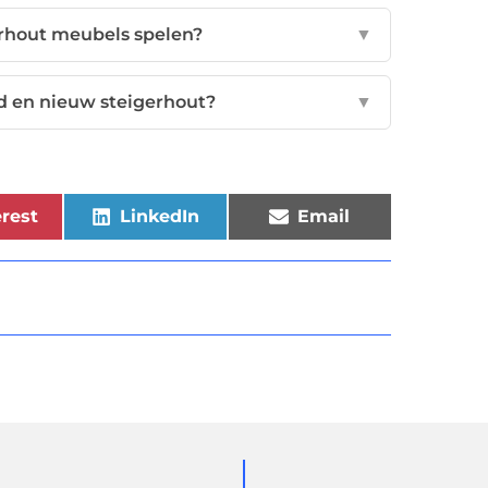
rhout meubels spelen?
▼
ud en nieuw steigerhout?
▼
rest
LinkedIn
Email