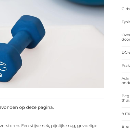
Gids
Fysi
Over
doo
DC-s
Prak
Admi
ond
Begi
thui
gevonden op deze pagina.
4 m
erstoren. Een stijve nek, pijnlijke rug, gevoelige
Brei