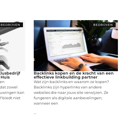
BEDRIJVEN
BEDRIJVEN
usbedrijf
Backlinks kopen en de kracht van een
 Huis
effectieve linkbuilding partner
een
Wat zijn backlinks en waarom ze kopen?
 dat zowel
Backlinks zijn hyperlinks van andere
bouwingen kan
websites die naar jouw site verwijzen. Ze
f biedt niet
fungeren als digitale aanbevelingen;
wanneer een
...