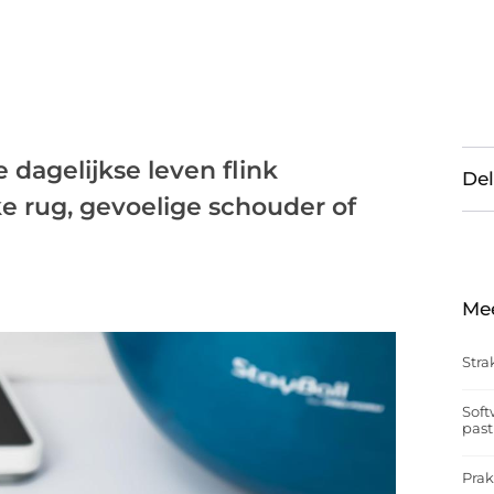
 dagelijkse leven flink
Del
jke rug, gevoelige schouder of
Me
Stra
Soft
past
Prak