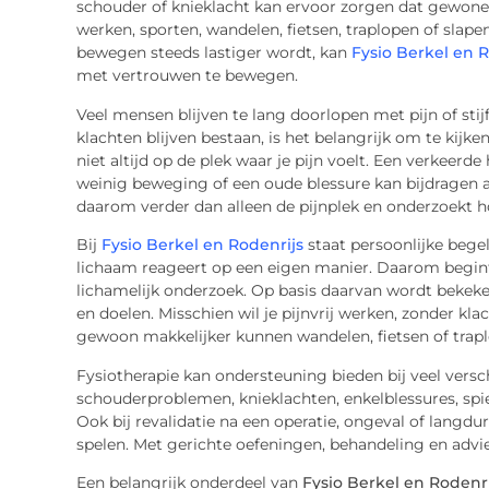
schouder of knieklacht kan ervoor zorgen dat gewone
werken, sporten, wandelen, fietsen, traplopen of slap
bewegen steeds lastiger wordt, kan
Fysio Berkel en R
met vertrouwen te bewegen.
Veel mensen blijven te lang doorlopen met pijn of sti
klachten blijven bestaan, is het belangrijk om te kijk
niet altijd op de plek waar je pijn voelt. Een verkeerde
weinig beweging of een oude blessure kan bijdragen a
daarom verder dan alleen de pijnplek en onderzoekt h
Bij
Fysio Berkel en Rodenrijs
staat persoonlijke begel
lichaam reageert op een eigen manier. Daarom begint
lichamelijk onderzoek. Op basis daarvan wordt bekeken
en doelen. Misschien wil je pijnvrij werken, zonder kla
gewoon makkelijker kunnen wandelen, fietsen of trap
Fysiotherapie kan ondersteuning bieden bij veel versc
schouderproblemen, knieklachten, enkelblessures, spi
Ook bij revalidatie na een operatie, ongeval of langdur
spelen. Met gerichte oefeningen, behandeling en advie
Een belangrijk onderdeel van
Fysio Berkel en Rodenri