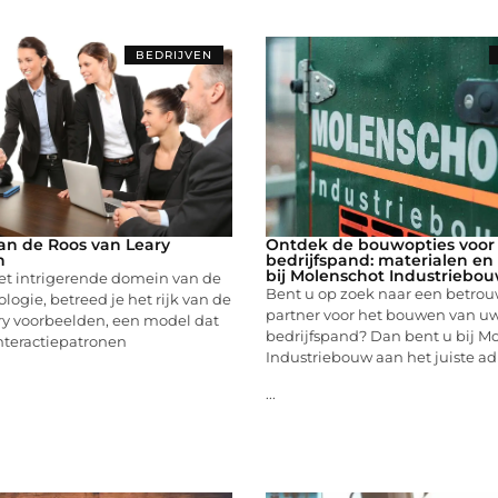
BEDRIJVEN
an de Roos van Leary
Ontdek de bouwopties voor
n
bedrijfspand: materialen en
bij Molenschot Industriebo
et intrigerende domein van de
Bent u op zoek naar een betro
logie, betreed je het rijk van de
partner voor het bouwen van u
ry voorbeelden, een model dat
bedrijfspand? Dan bent u bij M
interactiepatronen
Industriebouw aan het juiste adr
...