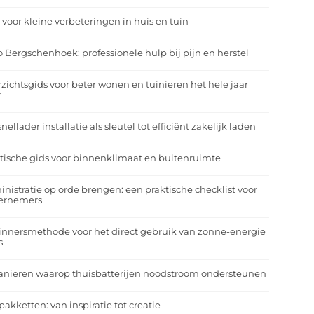
 voor kleine verbeteringen in huis en tuin
o Bergschenhoek: professionele hulp bij pijn en herstel
zichtsgids voor beter wonen en tuinieren het hele jaar
r
nellader installatie als sleutel tot efficiënt zakelijk laden
tische gids voor binnenklimaat en buitenruimte
nistratie op orde brengen: een praktische checklist voor
ernemers
nnersmethode voor het direct gebruik van zonne-energie
s
anieren waarop thuisbatterijen noodstroom ondersteunen
pakketten: van inspiratie tot creatie