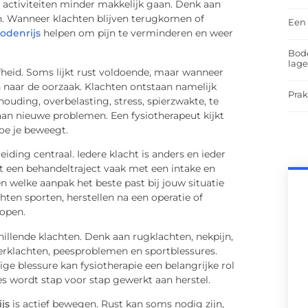
 activiteiten minder makkelijk gaan. Denk aan
en. Wanneer klachten blijven terugkomen of
Een 
odenrijs
helpen om pijn te verminderen en weer
Bod
lag
jfheid. Soms lijkt rust voldoende, maar wanneer
en naar de oorzaak. Klachten ontstaan namelijk
Prak
 houding, overbelasting, stress, spierzwakte, te
an nieuwe problemen. Een fysiotherapeut kijkt
oe je beweegt.
eiding centraal. Iedere klacht is anders en ieder
 een behandeltraject vaak met een intake en
 welke aanpak het beste past bij jouw situatie
chten sporten, herstellen na een operatie of
lopen.
hillende klachten. Denk aan rugklachten, nekpijn,
erklachten, peesproblemen en sportblessures.
ige blessure kan fysiotherapie een belangrijke rol
s wordt stap voor stap gewerkt aan herstel.
js
is actief bewegen. Rust kan soms nodig zijn,