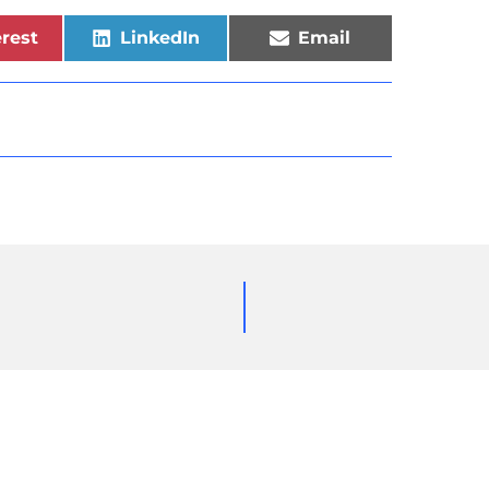
rest
LinkedIn
Email