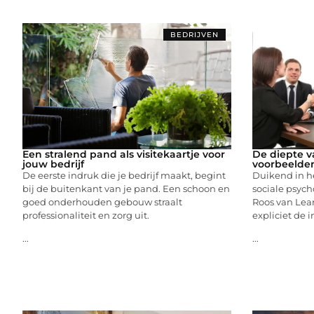
BEDRIJVEN
Een stralend pand als visitekaartje voor
De diepte v
jouw bedrijf
voorbeelde
De eerste indruk die je bedrijf maakt, begint
Duikend in h
bij de buitenkant van je pand. Een schoon en
sociale psycho
goed onderhouden gebouw straalt
Roos van Lea
professionaliteit en zorg uit.
expliciet de 
...
...