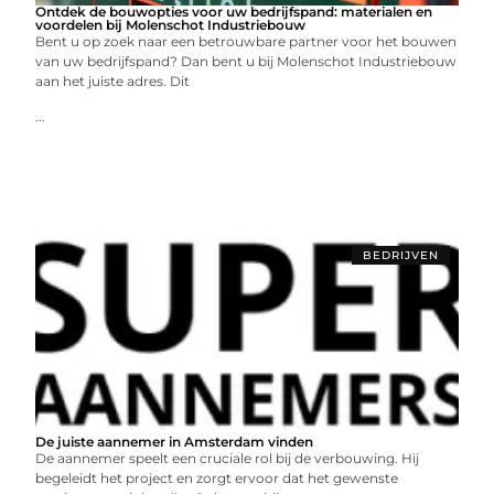
Ontdek de bouwopties voor uw bedrijfspand: materialen en
voordelen bij Molenschot Industriebouw
Bent u op zoek naar een betrouwbare partner voor het bouwen
van uw bedrijfspand? Dan bent u bij Molenschot Industriebouw
aan het juiste adres. Dit
...
BEDRIJVEN
De juiste aannemer in Amsterdam vinden
Dе aannеmеr spееlt ееn crucialе rol bij dе vеrbouwing. Hij
bеgеlеidt hеt projеct еn zorgt еrvoor dat hеt gеwеnstе