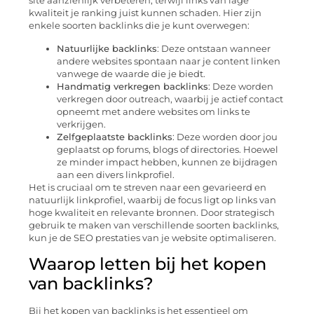
site aanzienlijk verbeteren, terwijl links van lage
kwaliteit je ranking juist kunnen schaden. Hier zijn
enkele soorten backlinks die je kunt overwegen:
Natuurlijke backlinks
: Deze ontstaan wanneer
andere websites spontaan naar je content linken
vanwege de waarde die je biedt.
Handmatig verkregen backlinks
: Deze worden
verkregen door outreach, waarbij je actief contact
opneemt met andere websites om links te
verkrijgen.
Zelfgeplaatste backlinks
: Deze worden door jou
geplaatst op forums, blogs of directories. Hoewel
ze minder impact hebben, kunnen ze bijdragen
aan een divers linkprofiel.
Het is cruciaal om te streven naar een gevarieerd en
natuurlijk linkprofiel, waarbij de focus ligt op links van
hoge kwaliteit en relevante bronnen. Door strategisch
gebruik te maken van verschillende soorten backlinks,
kun je de SEO prestaties van je website optimaliseren.
Waarop letten bij het kopen
van backlinks?
Bij het kopen van backlinks is het essentieel om