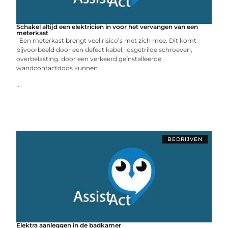
Schakel altijd een elektricien in voor het vervangen van een
meterkast
Een meterkast brengt veel risico’s met zich mee. Dit komt
bijvoorbeeld door een defect kabel, losgetrilde schroeven,
overbelasting. door een verkeerd geïnstalleerde
wandcontactdoos kunnen
...
BEDRIJVEN
Elektra aanleggen in de badkamer