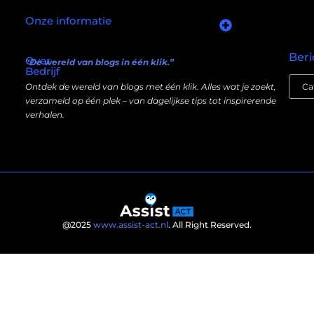
Onze informatie
Goede links inkopen: slim investeren in je online autoriteit
Manieren om geld te verdienen met mijn website: wat écht werkt (en wat niet)
Beri
Over
“De wereld van blogs in één klik.”
Bedrijf
Ontdek de wereld van blogs met één klik. Alles wat je zoekt,
verzameld op één plek – van dagelijkse tips tot inspirerende
verhalen.
@2025
www.assist-act.nl
. All Right Reserved.