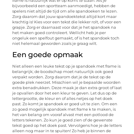
frame is natuurlijk wat er op komt te staan. Als je
bijvoorbeeld een sportteam aanmoedigt, hebben de
spelers niet altijd de tijd om alle spandoeken te lezen.
Zorg daarom dat jouw spandoektekst altijd kort maar
krachtig is! Kies voor een tekst die lekker rolt, of voor een
grapje. Zorg er daarnaast voor dat je het spandoek na
het maken goed controleert. Wellicht heb je per
ongeluk een spelfout gemaakt, of is het spandoek toch
niet helemaal geworden zoals je graag wilt.
Een goede opmaak
Niet alleen een leuke tekst op je spandoek met frame is
belangrijk; de boodschap moet natuurlijk ook goed
verpakt worden. Zorg daarom dat je de tekst op de
goede plek neerzet. Misschien wil je bepaalde woorden
extra benadrukken. Deze maak je dan extra groot of laat
je opvallen door het een kleur te geven. Let dus op de
lettergrootte, de kleur en of alles netjes op het doek
past. Zo komt je spandoek er goed uit te zien. Om een
zo goed mogelijk spandoek met frame k te maken, is
het van belang om vooraf alvast met een potlood de
letters tekenen. Zo kun je goed zien of de gewenste
tekst goed op het doek past. Vervolgens hoe je de letters
alleen nog maar in te spuiten! Zo heb je binnen de