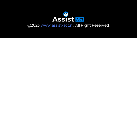
@2025
www.assist-act.nl
. All Right Reserved.