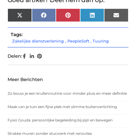
Goed artikel? Deel hem dan op:
X
Facebook
Pinterest
LinkedIn
Email
(Twitter)
Tags:
Zakelijke dienstverlening
,
PeopleSoft
,
Tuuring
Delen:
Meer Berichten
Zo bouw je een krullenroutine voor minder pluis en meer definitie
Maak van je tuin een fijne plek met slimme buitenverlichting
Fysio Gouda: persoonlijke begeleiding bij pijn en bewegen
Strakke muren zonder stucwerk met renovlies