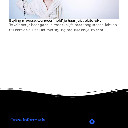
Styling mousse: wanneer ‘hold’ je haar juist platdrukt
Je wilt dat je haar goed in model blijft, maar nog steeds licht en
fris aanvoelt. Dat lukt met styling mousse als je ’m echt
...
Onze informatie
Goede links inkopen: slim investeren in je online autoriteit
Manieren om geld te verdienen met mijn website: wat écht werkt (en wat niet)