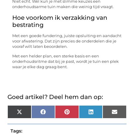
Niet echt. Wel kun je met slimme keuzes een
onderhoudsarme tuin maken die weinig tijd vraagt.
Hoe voorkom ik verzakking van
bestrating
Met een goede fundering, juiste opsluiting en aandacht
voor afwatering. Dat zijn precies de onderdelen die je
vooraf wilt laten beoordelen.
Met een helder plan, een sterke basis en een
onderhoudsritme dat bij je past, wordt je tuin een plek
waar je elke dag graag bent.
Goed artikel? Deel hem dan op:
X
Facebook
Pinterest
LinkedIn
Email
(Twitter)
Tags: