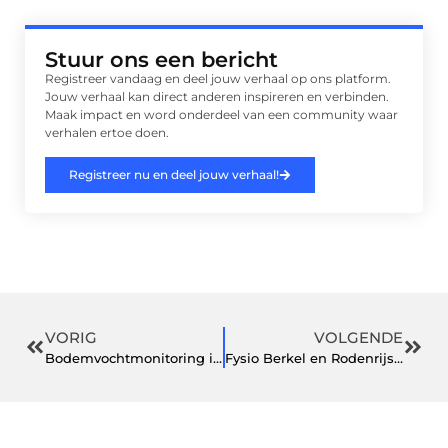
Stuur ons een bericht
Registreer vandaag en deel jouw verhaal op ons platform.
Jouw verhaal kan direct anderen inspireren en verbinden.
Maak impact en word onderdeel van een community waar
verhalen ertoe doen.
Registreer nu en deel jouw verhaal!
VORIG
VOLGENDE
Bodemvochtmonitoring in openbaar groen: gezonde bomen, lagere beheerkosten
Fysio Berkel en Rodenrijs: werken aan soepel en pijnvrij bewegen