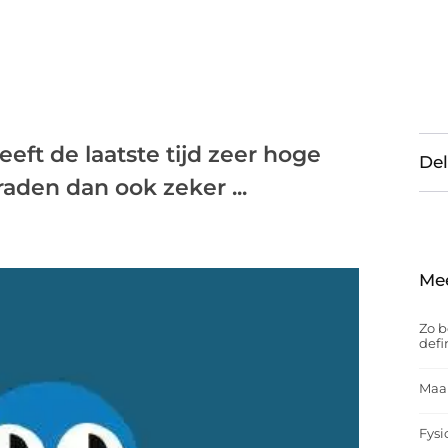
ft de laatste tijd zeer hoge
Del
aden dan ook zeker ...
Me
Zo b
defi
Maak
Fysi