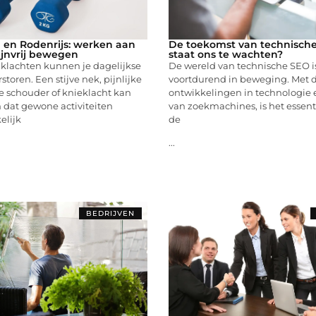
l en Rodenrijs: werken aan
De toekomst van technisch
ijnvrij bewegen
staat ons te wachten?
 klachten kunnen je dagelijkse
De wereld van technische SEO i
rstoren. Een stijve nek, pijnlijke
voortdurend in beweging. Met d
e schouder of knieklacht kan
ontwikkelingen in technologie 
 dat gewone activiteiten
van zoekmachines, is het essen
lijk
de
...
BEDRIJVEN