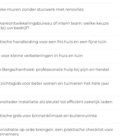
kke muren zonder stucwerk met renovlies
wareontwikkelingsbureau of intern team: welke keuze
 bij uw bedrijf?
tische handleiding voor een fris huis en een fijne tuin
 voor kleine verbeteringen in huis en tuin
o Bergschenhoek: professionele hulp bij pijn en herstel
zichtsgids voor beter wonen en tuinieren het hele jaar
r
nellader installatie als sleutel tot efficiënt zakelijk laden
tische gids voor binnenklimaat en buitenruimte
nistratie op orde brengen: een praktische checklist voor
ernemers