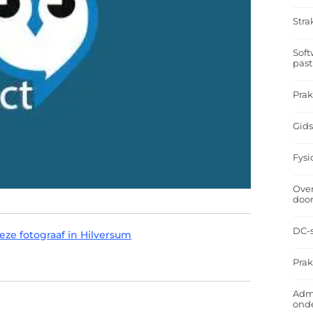
Stra
Soft
past
Prak
Gids
Fysi
Over
doo
DC-s
e fotograaf in Hilversum
Prak
Admi
ond