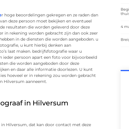
Begi
thui
e
r hoge beoordelingen gekregen en ze raden dan
e van deze persoon moet bekijken en eventueel
4 m
de resultaten die worden geleverd door deze
 er in rekening worden gebracht zijn dan ook zeer
e hebben in de diensten die worden aangeboden. u
Brei
otografie, u kunt hierbij denken aan
to’s laat maken. bedrijfsfotografie waar u
an ieder persoon apart een foto voor bijvoorbeeld
ensten die worden aangeboden door deze
jken en daar alle informatie doorlezen. U kunt
cies hoeveel er in rekening zou worden gebracht
in Hilversum aanneemt.
ograaf in Hilversum
f in Hilversum, dat kan door contact met deze