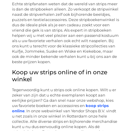
Echte stripfanaten weten dat de wereld van strips meer
is dan de stripboeken alleen. Zo verkoopt de stripwinkel
naast de stripverhalen zelf ook bijhorende beeldjes,
puzzels en textielaccessoires. Deze stripboekenwinkel is
dus de ideale plek als je een cadeau zoekt voor een
vriend die gek is van strips. Als expert in stripboeken
helpen wij u met veel plezier aan een passend kostuum
als u uw favoriete verhalen ook echt wilt naspelen. Bij
ons kunt u terecht voor de klassieke stripcollecties van
Kuifje, Jommeke, Suske en Wiske en Kiekeboe, maar
ook de minder bekende verhalen kunt u bij ons aan de
beste prijzen kopen.
Koop uw strips online of in onze
winkel
Tegenwoordig kunt u strips ook online kopen. Wilt u er
zeker van zijn dat u echte exemplaren koopt aan
eerlijke prijzen? Ga dan snel naar onze webshop, kies
uw favoriete boeken en accessoires en
koop strips
online
. In onze webwinkel van Yendor Shops B.V. vindt
u net zoals in onze winkel in Rotterdam onze hele
collectie. Alle diverse strips en bijhorende merchandise
kunt u nu dus eenvoudig online kopen. Als dé