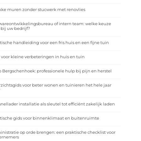
kke muren zonder stucwerk met renovlies
wareontwikkelingsbureau of intern team: welke keuze
 bij uw bedrijf?
tische handleiding voor een fris huis en een fijne tuin
 voor kleine verbeteringen in huis en tuin
o Bergschenhoek: professionele hulp bij pijn en herstel
zichtsgids voor beter wonen en tuinieren het hele jaar
r
nellader installatie als sleutel tot efficiënt zakelijk laden
tische gids voor binnenklimaat en buitenruimte
nistratie op orde brengen: een praktische checklist voor
ernemers