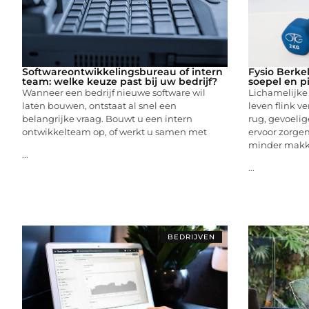
Softwareontwikkelingsbureau of intern
Fysio Berke
team: welke keuze past bij uw bedrijf?
soepel en p
Wanneer een bedrijf nieuwe software wil
Lichamelijke
laten bouwen, ontstaat al snel een
leven flink ve
belangrijke vraag. Bouwt u een intern
rug, gevoelig
ontwikkelteam op, of werkt u samen met
ervoor zorgen
minder makke
...
...
BEDRIJVEN