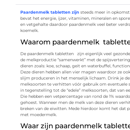
Paardenmelk tabletten zijn
steeds meer in opkomst 
bevat het energie, ijzer, vitaminen, mineralen en spo
en vetgehalte daardoor paardenmelk veel beter verdr
koemelk.
Waarom paardenmelk tablette
De paardenmelk tabletten zijn eigenlijk veel gezonder
de melkproductie “samenwerkt” met de spijsvertering.
dieren zoals: koe, schaap, geit en waterbuffel, funct
Deze dieren hebben allen vier magen waardoor ze ook
slijm produceren in het menselijk lichaam. Drink je 
melksoorten te verhitten vóór gebruik om eventuele sch
in tegenstelling tot de “edele” melksoorten, dat van
Die hebben een vetpercentage van rond de 1% waardoo
gehoest. Wanneer men de melk van deze dieren verhit, 
breken van de eiwitten. Mede hierdoor komt het da
met moedermelk.
Waar zijn paardenmelk tablet