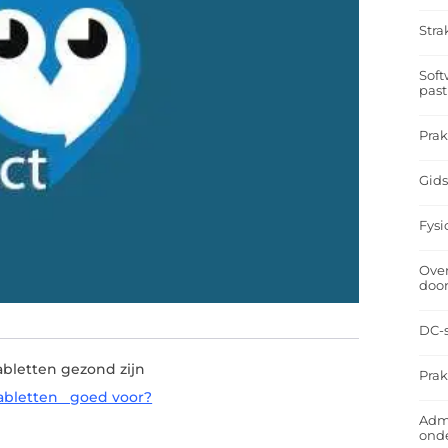
Stra
Soft
past
Prak
Gids
Fysi
Over
doo
DC-s
letten gezond zijn
Prak
tabletten goed voor?
Admi
ond