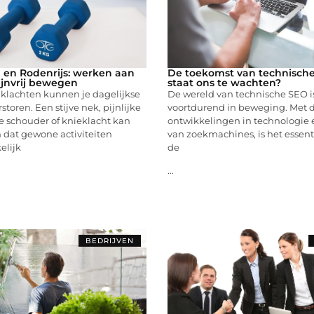
l en Rodenrijs: werken aan
De toekomst van technisch
ijnvrij bewegen
staat ons te wachten?
 klachten kunnen je dagelijkse
De wereld van technische SEO i
rstoren. Een stijve nek, pijnlijke
voortdurend in beweging. Met d
e schouder of knieklacht kan
ontwikkelingen in technologie 
 dat gewone activiteiten
van zoekmachines, is het essen
lijk
de
...
BEDRIJVEN