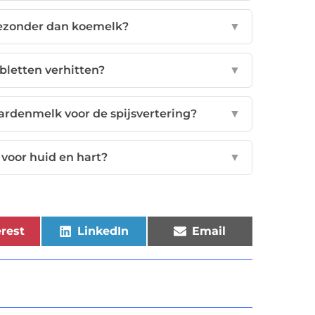
ezonder dan koemelk?
▼
bletten verhitten?
▼
rdenmelk voor de spijsvertering?
▼
voor huid en hart?
▼
rest
LinkedIn
Email