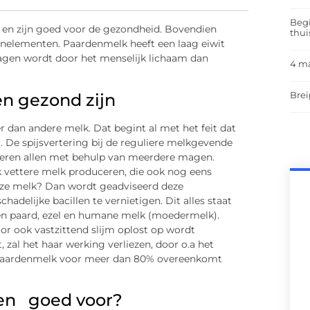
Begi
en zijn goed voor de gezondheid. Bovendien
thui
renelementen. Paardenmelk heeft een laag eiwit
agen wordt door het menselijk lichaam dan
4 m
Brei
n gezond zijn
 dan andere melk. Dat begint al met het feit dat
 De spijsvertering bij de reguliere melkgevende
ioneren allen met behulp van meerdere magen.
 vettere melk produceren, die ook nog eens
deze melk? Dan wordt geadviseerd deze
adelijke bacillen te vernietigen. Dit alles staat
 een paard, ezel en humane melk (moedermelk).
r ook vastzittend slijm oplost op wordt
zal het haar werking verliezen, door o.a het
t paardenmelk voor meer dan 80% overeenkomt
ten goed voor?