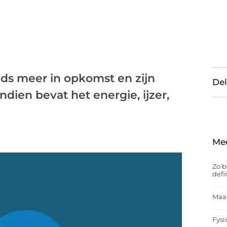
eds meer in opkomst en zijn
Del
ien bevat het energie, ijzer,
Me
Zo b
defi
Maak
Fysi