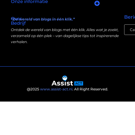
Onze informatie
Goede links inkopen: slim investeren in je online autoriteit
Manieren om geld te verdienen met mijn website: wat écht werkt (en wat niet)
Beri
Over
“De wereld van blogs in één klik.”
Bedrijf
Ontdek de wereld van blogs met één klik. Alles wat je zoekt,
verzameld op één plek – van dagelijkse tips tot inspirerende
verhalen.
@2025
www.assist-act.nl
. All Right Reserved.