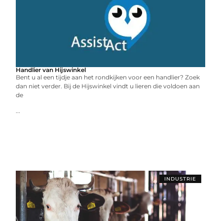
Handlier van Hijswinkel
Bent u al een tijdje aan het rondkijken voor een handlier? Zoek
dan niet verder. Bij de Hijswinkel vindt u lieren die voldoen aan
de
...
INDUSTRIE