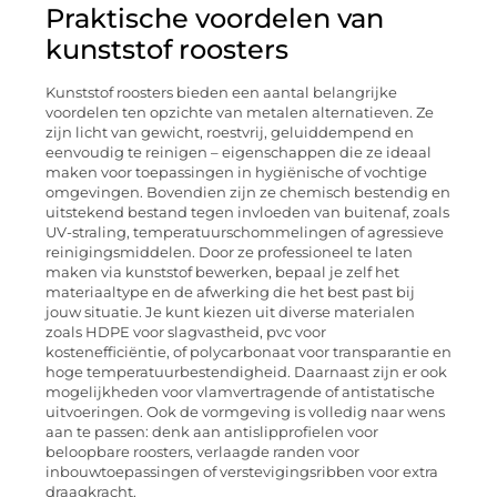
Praktische voordelen van
kunststof roosters
Kunststof roosters bieden een aantal belangrijke
voordelen ten opzichte van metalen alternatieven. Ze
zijn licht van gewicht, roestvrij, geluiddempend en
eenvoudig te reinigen – eigenschappen die ze ideaal
maken voor toepassingen in hygiënische of vochtige
omgevingen. Bovendien zijn ze chemisch bestendig en
uitstekend bestand tegen invloeden van buitenaf, zoals
UV-straling, temperatuurschommelingen of agressieve
reinigingsmiddelen. Door ze professioneel te laten
maken via kunststof bewerken, bepaal je zelf het
materiaaltype en de afwerking die het best past bij
jouw situatie. Je kunt kiezen uit diverse materialen
zoals HDPE voor slagvastheid, pvc voor
kostenefficiëntie, of polycarbonaat voor transparantie en
hoge temperatuurbestendigheid. Daarnaast zijn er ook
mogelijkheden voor vlamvertragende of antistatische
uitvoeringen. Ook de vormgeving is volledig naar wens
aan te passen: denk aan antislipprofielen voor
beloopbare roosters, verlaagde randen voor
inbouwtoepassingen of verstevigingsribben voor extra
draagkracht.