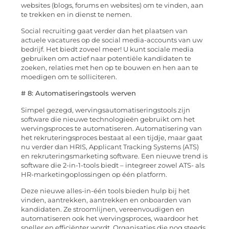
websites (blogs, forums en websites) om te vinden, aan
te trekken en in dienst te nemen.
Social recruiting gaat verder dan het plaatsen van
actuele vacatures op de social media-accounts van uw
bedrijf. Het biedt zoveel meer! U kunt sociale media
gebruiken om actief naar potentiële kandidaten te
zoeken, relaties met hen op te bouwen en hen aan te
moedigen om te solliciteren.
# 8: Automatiseringstools werven
Simpel gezegd, wervingsautomatiseringstools zijn
software die nieuwe technologieën gebruikt om het
wervingsproces te automatiseren. Automatisering van
het rekruteringsproces bestaat al een tijdje, maar gaat
nu verder dan HRIS, Applicant Tracking Systems (ATS)
en rekruteringsmarketing software. Een nieuwe trend is
software die 2-in-1-tools biedt – integreer zowel ATS- als
HR-marketingoplossingen op één platform.
Deze nieuwe alles-in-één tools bieden hulp bij het
vinden, aantrekken, aantrekken en onboarden van
kandidaten. Ze stroomlijnen, vereenvoudigen en
automatiseren ook het wervingsproces, waardoor het
sneller en efficiënter wordt. Organisaties die nog steeds