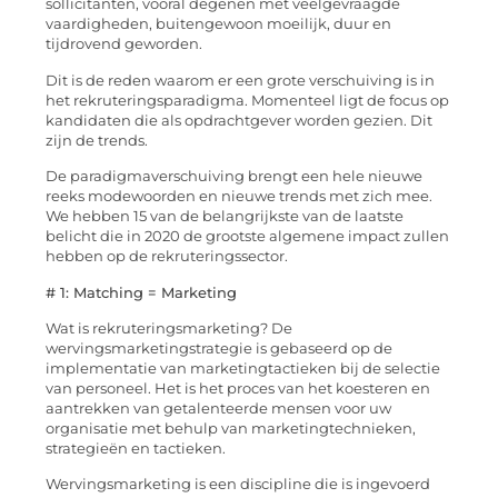
sollicitanten, vooral degenen met veelgevraagde
vaardigheden, buitengewoon moeilijk, duur en
tijdrovend geworden.
Dit is de reden waarom er een grote verschuiving is in
het rekruteringsparadigma. Momenteel ligt de focus op
kandidaten die als opdrachtgever worden gezien. Dit
zijn de trends.
De paradigmaverschuiving brengt een hele nieuwe
reeks modewoorden en nieuwe trends met zich mee.
We hebben 15 van de belangrijkste van de laatste
belicht die in 2020 de grootste algemene impact zullen
hebben op de rekruteringssector.
# 1: Matching = Marketing
Wat is rekruteringsmarketing? De
wervingsmarketingstrategie is gebaseerd op de
implementatie van marketingtactieken bij de selectie
van personeel. Het is het proces van het koesteren en
aantrekken van getalenteerde mensen voor uw
organisatie met behulp van marketingtechnieken,
strategieën en tactieken.
Wervingsmarketing is een discipline die is ingevoerd