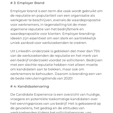
# 3: Employer Brand
Employer brand is een term die vaak wordt gebruikt om
de reputatie en populariteit van een organisatie als
werkgever te beschrijven, evenals de waardepropositie
voor werknemers, in tegenstelling tot de meer
algemene reputatie van het bedrijfsmerk en
waardepropositie voor klanten. Employer branding-
ideeën zijn essentieel om een ​​sterk en aantrekkelijk
uniek aanbod voor werkzoekenden te creëren.
Uit LinkedIn-onderzoek is gebleken dat meer dan 75%
van de werkzoekenden de reputatie en het merk van
een bedrijf onderzoekt voordat ze solliciteren. Bedrijven
met een slechte reputatie hebben niet alleen moeite
om kandidaten aan te trekken, maar ook om
werknemers te behouden. Daarom is branding een van
de beste rekruteringstrends van 2020!
# 4: Kandidaatervaring
De Candidate Experience is een overzicht van huidige,
vroegere en potentiële toekomstige kandidaten over
het wervingsproces van uw bedrijf. Het is gebaseerd op
de gevoelens, het gedrag en de attitudes van
werkzoekenden tijdens het sollicitatieproces, van