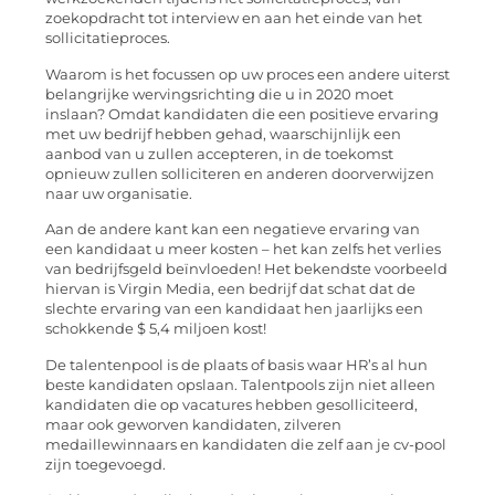
zoekopdracht tot interview en aan het einde van het
sollicitatieproces.
Waarom is het focussen op uw proces een andere uiterst
belangrijke wervingsrichting die u in 2020 moet
inslaan? Omdat kandidaten die een positieve ervaring
met uw bedrijf hebben gehad, waarschijnlijk een
aanbod van u zullen accepteren, in de toekomst
opnieuw zullen solliciteren en anderen doorverwijzen
naar uw organisatie.
Aan de andere kant kan een negatieve ervaring van
een kandidaat u meer kosten – het kan zelfs het verlies
van bedrijfsgeld beïnvloeden! Het bekendste voorbeeld
hiervan is Virgin Media, een bedrijf dat schat dat de
slechte ervaring van een kandidaat hen jaarlijks een
schokkende $ 5,4 miljoen kost!
De talentenpool is de plaats of basis waar HR’s al hun
beste kandidaten opslaan. Talentpools zijn niet alleen
kandidaten die op vacatures hebben gesolliciteerd,
maar ook geworven kandidaten, zilveren
medaillewinnaars en kandidaten die zelf aan je cv-pool
zijn toegevoegd.