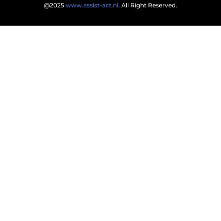
@2025
www.assist-act.nl
. All Right Reserved.