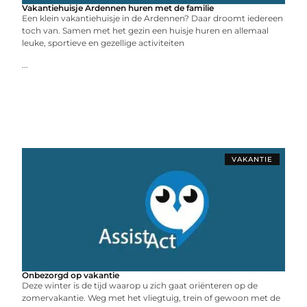
Vakantiehuisje Ardennen huren met de familie
Een klein vakantiehuisje in de Ardennen? Daar droomt iedereen
toch van. Samen met het gezin een huisje huren en allemaal
leuke, sportieve en gezellige activiteiten
...
VAKANTIE
Onbezorgd op vakantie
Deze winter is de tijd waarop u zich gaat oriënteren op de
zomervakantie. Weg met het vliegtuig, trein of gewoon met de