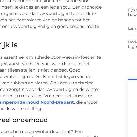
rhoud kunnen vocht, kou en stilstand voor
ingen, lekkages en een lege accu. Een grondige
Fysi
orgen ervoor dat uw voertuig in topconditie
bew
. Van het controleren van de banden tot het
lt om uw voertuig veilig en goed beschermd te
Een 
Bod
jk is
lag
is essentieel om schade door weersinvloeden te
n vorst, vocht en vuil, waardoor u in het
 alleen stallen is niet genoeg. Goed
 winter ingaat. Denk aan het legen van de
 van rubbers en sloten. Ook een uitgebreide
temen zorgt ervoor dat uw voertuig na de winter
 kosten en reparaties. Voor een betrouwbare
amperonderhoud Noord-Brabant
, die ervoor
r de winterstalling.
oneel onderhoud
oed beschermd de winter doorstaat? Een