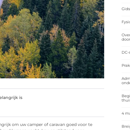
Gids
Fysi
Over
doo
DC-s
Prak
Admi
ond
Begi
langrijk is
thui
4 m
ngrijk om uw camper of caravan goed voor te
Brei