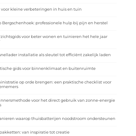
 voor kleine verbeteringen in huis en tuin
o Bergschenhoek: professionele hulp bij pijn en herstel
zichtsgids voor beter wonen en tuinieren het hele jaar
r
nellader installatie als sleutel tot efficiënt zakelijk laden
tische gids voor binnenklimaat en buitenruimte
nistratie op orde brengen: een praktische checklist voor
ernemers
nnersmethode voor het direct gebruik van zonne-energie
s
anieren waarop thuisbatterijen noodstroom ondersteunen
pakketten: van inspiratie tot creatie