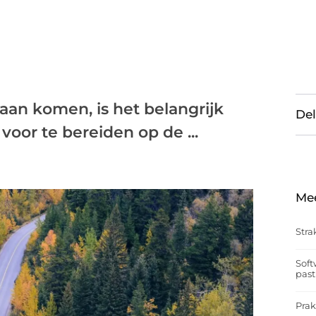
n komen, is het belangrijk
Del
oor te bereiden op de ...
Me
Stra
Soft
past
Prak