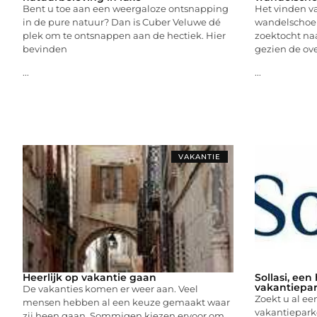
Bent u toe aan een weergaloze ontsnapping
Het vinden v
in de pure natuur? Dan is Cuber Veluwe dé
wandelschoen
plek om te ontsnappen aan de hectiek. Hier
zoektocht naa
bevinden
gezien de ove
...
...
VAKANTIE
Heerlijk op vakantie gaan
Sollasi, een
vakantiepar
De vakanties komen er weer aan. Veel
Zoekt u al een
mensen hebben al een keuze gemaakt waar
vakantiepark
zij heen gaan. Sommigen kiezen ervoor om