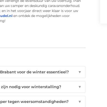
n verlengt de levensduur van uw voertuig. Plan
 van uw camper en deskundig caravanonderhoud.
t en in het voorjaar direct weer klaar is voor uw
del.nl
en ontdek de mogelijkheden voor
ing!
rabant voor de winter essentieel?
▼
jn nodig voor winterstalling?
▼
amper tegen weersomstandigheden?
▼