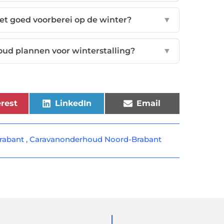
iet goed voorberei op de winter?
▼
oud plannen voor winterstalling?
▼
rest
LinkedIn
Email
rabant
,
Caravanonderhoud Noord-Brabant