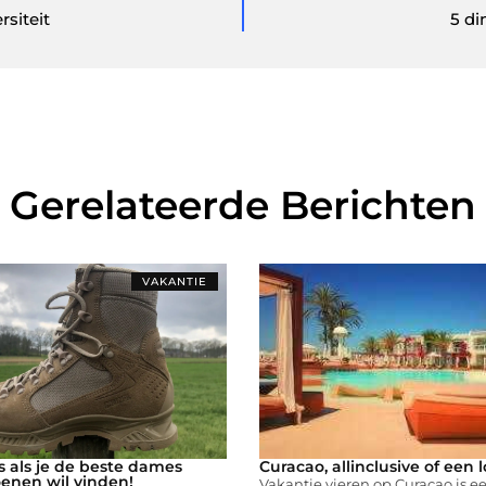
rsiteit
5 di
Gerelateerde Berichten
VAKANTIE
s als je de beste dames
Curacao, allinclusive of een 
enen wil vinden!
Vakantie vieren op Curaçao is 