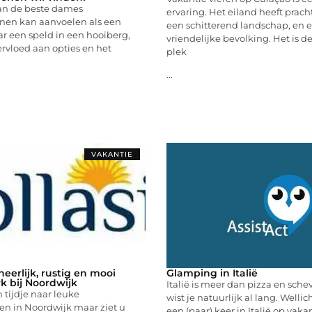
an de beste dames
ervaring. Het eiland heeft prach
en kan aanvoelen als een
een schitterend landschap, en 
r een speld in een hooiberg,
vriendelijke bevolking. Het is d
rvloed aan opties en het
plek
...
VAKANTIE
 heerlijk, rustig en mooi
Glamping in Italië
k bij Noordwijk
Italië is meer dan pizza en sche
 tijdje naar leuke
wist je natuurlijk al lang. Wellic
en in Noordwijk maar ziet u
een (paar) keer in Italië op vaka