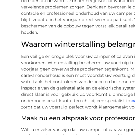
bereiden op de winter. Zonder het juiste caravanonde
vervelende problemen zorgen. Denk aan bevroren leid
controle en professioneel onderhoud van uw camper z
blijft, zodat u in het voorjaar direct weer op pad kunt
beschermen van de opbouw tegen vorst, elk detail te
houden.
Waarom winterstalling belangri
Een veilige en droge plek voor uw camper of caravan 
voorkomen. Winterstalling beschermt uw voertuig tege
voorjaar geen onverwachte problemen tegenkomt. Maar
caravanonderhoud is een must voordat uw voertuig de
watertank, het controleren van de accu en het smeren
inspectie van de gasinstallatie en de elektrische sys
direct klaar is voor gebruik. Zo voorkomt u onnodige
onderhoudsbeurt kunt u terecht bij een specialist in
c
zorgt dat uw voertuig perfect wordt klaargemaakt voo
Maak nu een afspraak voor professi
Wilt u er zeker van zijn dat uw camper of caravan g