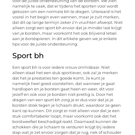
voor de juiste ondersteuning van de borsten. We zien
namelijk te vaak, dat er tijdens het sporten voor wordt
gekozen om een normale bh te dragen. Uiteraard is het
vooral in het begin even wennen, maar je zult merken,
dat dit op lange termijn zeker z’n vruchten afwerpt. Niet
alleen zorgt een sport bh ervoor dat je minder last krijgt
van je borsten, maar voorkomt het ook blijvend letsel
aan je borstspieren. In dit artikele geven we je enkele
tips voor de juiste ondersteuning.
Sport bh
Een sport bh is voor iedere vrouw onmisbaar. Niet
alleen staat het een stuk sportiever, ook zal je merken
dat het je prestaties ten goede komt. Je kunt je
namelijk heel goed voorstellen, dat wanneer je gaat
hardlopen en je borsten gaat heen en weer, dit voor
jezelf en ook voor je borsten niet prettig is. Door het
dragen van een sport bh zorg je er dus voor dat je je
borsten strak tegen je lichaam drukt, waardoor ze geen
kant op kunnen. Dit zorgt er niet alleen voor dat je een
stuk comfortabeler loopt, maar voorkomt ook dat het
borstweefsel beschadigd raakt. Daarnaast kunnen de
schokken die je lichaam te verduren krijgt bij iedere
stap wat je zet ervoor zorgen dat je rug, nek of schouder