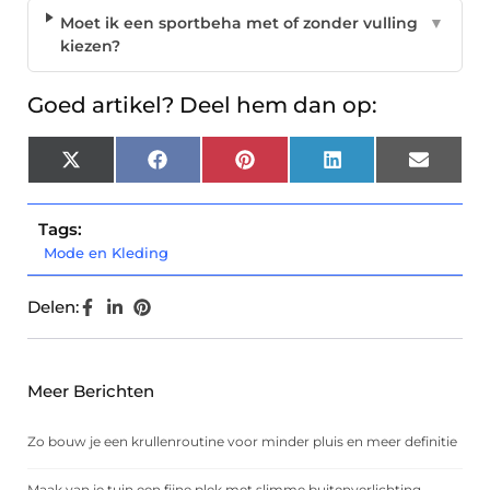
Moet ik een sportbeha met of zonder vulling
▼
kiezen?
Goed artikel? Deel hem dan op:
X
Facebook
Pinterest
LinkedIn
Email
(Twitter)
Tags:
Mode en Kleding
Delen:
Meer Berichten
Zo bouw je een krullenroutine voor minder pluis en meer definitie
Maak van je tuin een fijne plek met slimme buitenverlichting