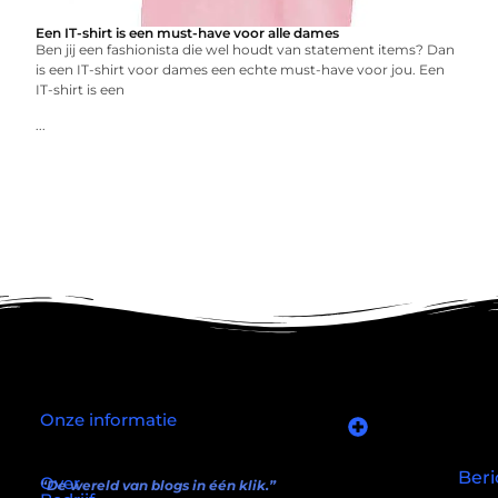
Een IT-shirt is een must-have voor alle dames
Ben jij een fashionista die wel houdt van statement items? Dan
is een IT-shirt voor dames een echte must-have voor jou. Een
IT-shirt is een
...
Onze informatie
Goede links inkopen: slim investeren in je online autoriteit
Manieren om geld te verdienen met mijn website: wat écht werkt (en wat niet)
Beri
Over
“De wereld van blogs in één klik.”