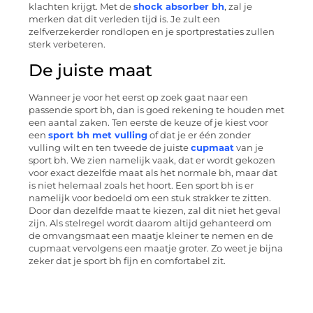
klachten krijgt. Met de
shock absorber bh
, zal je
merken dat dit verleden tijd is. Je zult een
zelfverzekerder rondlopen en je sportprestaties zullen
sterk verbeteren.
De juiste maat
Wanneer je voor het eerst op zoek gaat naar een
passende sport bh, dan is goed rekening te houden met
een aantal zaken. Ten eerste de keuze of je kiest voor
een
sport bh met vulling
of dat je er één zonder
vulling wilt en ten tweede de juiste
cupmaat
van je
sport bh. We zien namelijk vaak, dat er wordt gekozen
voor exact dezelfde maat als het normale bh, maar dat
is niet helemaal zoals het hoort. Een sport bh is er
namelijk voor bedoeld om een stuk strakker te zitten.
Door dan dezelfde maat te kiezen, zal dit niet het geval
zijn. Als stelregel wordt daarom altijd gehanteerd om
de omvangsmaat een maatje kleiner te nemen en de
cupmaat vervolgens een maatje groter. Zo weet je bijna
zeker dat je sport bh fijn en comfortabel zit.