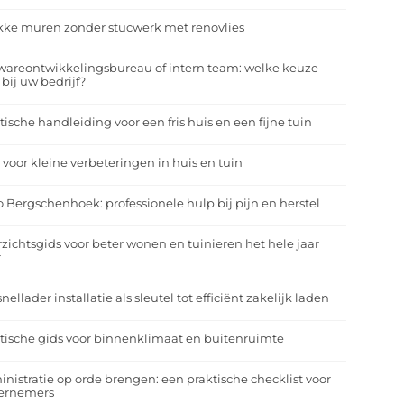
kke muren zonder stucwerk met renovlies
wareontwikkelingsbureau of intern team: welke keuze
 bij uw bedrijf?
tische handleiding voor een fris huis en een fijne tuin
 voor kleine verbeteringen in huis en tuin
o Bergschenhoek: professionele hulp bij pijn en herstel
zichtsgids voor beter wonen en tuinieren het hele jaar
r
nellader installatie als sleutel tot efficiënt zakelijk laden
tische gids voor binnenklimaat en buitenruimte
nistratie op orde brengen: een praktische checklist voor
ernemers