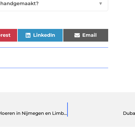
ar handgemaakt?
▼
rest
LinkedIn
Email
Ervaar het gemak en de schoonheid van houten vloeren in Nijmegen en Limburg
Dubar