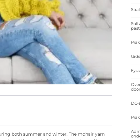
Stra
Soft
past
Prak
Gids
Fysi
Over
doo
DC-s
Prak
Admi
 during both summer and winter. The mohair yarn
ond