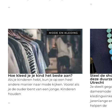
...
...
MODE EN KLEDING
Hoe kleed je je kind het beste aan?
Steel de sh
deze duurz
Als je kinderen hebt, kun je op een heel
Utrecht
andere manier naar mode kijken. Vooral als
Je steelt ge
je de ouder bent van een jonge. Kinderen
damesmode i
houden
kledingwinkel
jarenlange e
...
helpen de