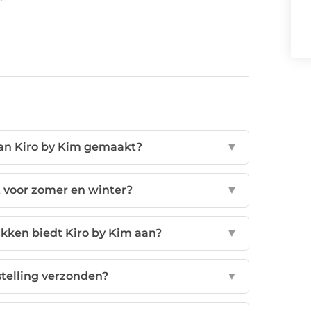
van Kiro by Kim gemaakt?
▼
t voor zomer en winter?
▼
ukken biedt Kiro by Kim aan?
▼
stelling verzonden?
▼