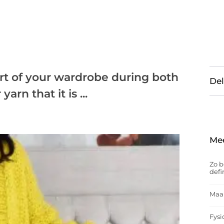
art of your wardrobe during both
Del
rn that it is ...
Me
Zo b
defi
Maak
Fysi