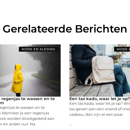
Gerelateerde Berichten
MODE EN KLEDING
MODE 
​​regenjas te wassen en te
Een tas kado, waar let je op?
en
Een tas kado, waar let je op? Wi
​regenjas te wassen en te
tas geven aan een vriend of vrie
Wanneer je een regenjas
cadeau, dan zijn er een paar
deze worden blootgesteld aan
 en ander vuil. Na
...