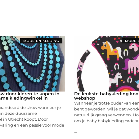
MODE EN KLEDING
MODE 
ow door kleren te kopen in
De leukste babykleding koop
ame kledingwinkel in
webshop
Wanneer je trotse ouder van een
garandeerd de show wanneer je
bent geworden, wil je dat wond
n deze duurzame
natuurlijk graag verwennen. Hoe
 in Utrecht koopt. Door
om je baby babykleding cadea
rvaring en een passie voor mode
...