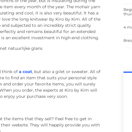
onths of the year, but is insulating during the
te item every month of the year. The mohair yarn
Begi
lating and cool, it is also very beautiful. It has a
thui
ly love the long knitwear by Kiro by Kim. All of the
nd subjected to an incredibly strict quality
4 m
 perfectly and remains beautiful for an extended
 is an excellent investment in high-end clothing.
Brei
d think of
a coat
, but also a gilet or sweater. All of
re to find an item that suits your personal style
 and order your favorite items, you will surely
 When you order, the experts at Kiro by Kim will
 to enjoy your purchase very soon.
the items that they sell? Feel free to get in
heir website. They will happily provide you with
.