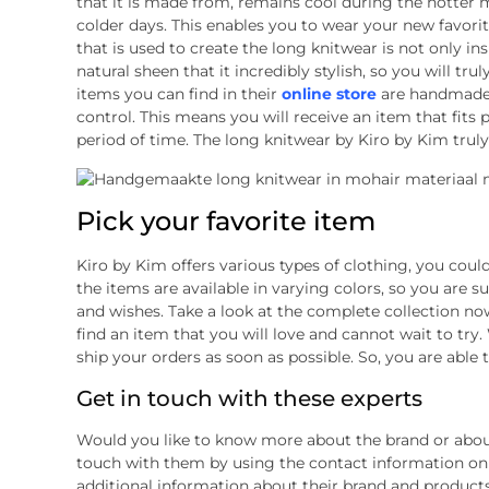
that it is made from, remains cool during the hotter m
colder days. This enables you to wear your new favori
that is used to create the long knitwear is not only insu
natural sheen that it incredibly stylish, so you will tru
items you can find in their
online store
are handmade a
control. This means you will receive an item that fits
period of time. The long knitwear by Kiro by Kim truly
Pick your favorite item
Kiro by Kim offers various types of clothing, you coul
the items are available in varying colors, so you are su
and wishes. Take a look at the complete collection now
find an item that you will love and cannot wait to try.
ship your orders as soon as possible. So, you are able
Get in touch with these experts
Would you like to know more about the brand or about 
touch with them by using the contact information on t
additional information about their brand and products