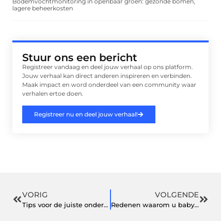
Bodemvochtmonitoring in openbaar groen: gezonde bomen,
lagere beheerkosten
Stuur ons een bericht
Registreer vandaag en deel jouw verhaal op ons platform.
Jouw verhaal kan direct anderen inspireren en verbinden.
Maak impact en word onderdeel van een community waar
verhalen ertoe doen.
Registreer nu en deel jouw verhaal!
VORIG
VOLGENDE
Tips voor de juiste ondersteuning tijdens het sporten
Redenen waarom u babyluiers zou moeten gebruiken