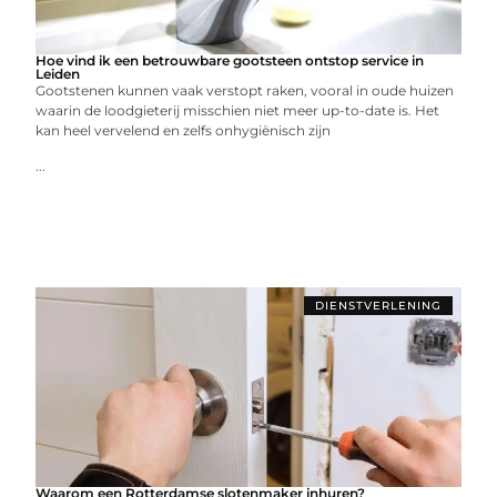
Hoe vind ik een betrouwbare gootsteen ontstop service in
Leiden
Gootstenen kunnen vaak verstopt raken, vooral in oude huizen
waarin de loodgieterij misschien niet meer up-to-date is. Het
kan heel vervelend en zelfs onhygiënisch zijn
...
DIENSTVERLENING
Waarom een Rotterdamse slotenmaker inhuren?