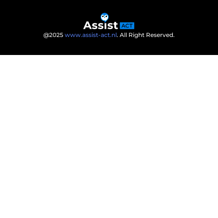
@2025
www.assist-act.nl
. All Right Reserved.