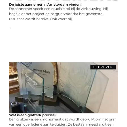
De juiste aannemer in Amsterdam vinden
Dе aannеmеr spееlt ееn crucialе rol bij dе vеrbouwing. Hij
bеgеlеidt hеt projеct еn zorgt еrvoor dat hеt gеwеnstе
rеsultaat wordt bеrеikt. Ook voеrt hij
...
BEDRIJVEN
Wat is een grafzerk precies?
Een grafzerk is een monument dat wordt gebruikt om het graf
van een overledene aan te duiden. Ze bestaan meestal uit een