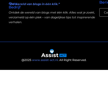
Beri
Over
“De wereld van blogs in één klik.”
Bedrijf
Ontdek de wereld van blogs met één klik. Alles wat je zoekt,
verzameld op één plek – van dagelijkse tips tot inspirerende
verhalen.
@2025
www.assist-act.nl
. All Right Reserved.