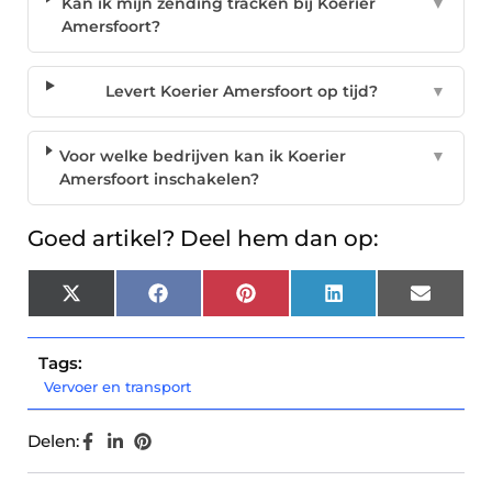
Kan ik mijn zending tracken bij Koerier
▼
Amersfoort?
Levert Koerier Amersfoort op tijd?
▼
Voor welke bedrijven kan ik Koerier
▼
Amersfoort inschakelen?
Goed artikel? Deel hem dan op:
X
Facebook
Pinterest
LinkedIn
Email
(Twitter)
Tags:
Vervoer en transport
Delen: