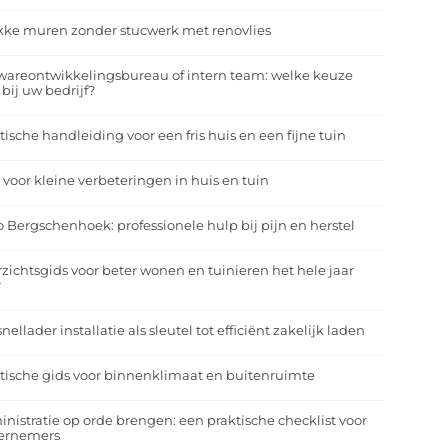
kke muren zonder stucwerk met renovlies
wareontwikkelingsbureau of intern team: welke keuze
 bij uw bedrijf?
tische handleiding voor een fris huis en een fijne tuin
 voor kleine verbeteringen in huis en tuin
o Bergschenhoek: professionele hulp bij pijn en herstel
zichtsgids voor beter wonen en tuinieren het hele jaar
r
nellader installatie als sleutel tot efficiënt zakelijk laden
tische gids voor binnenklimaat en buitenruimte
nistratie op orde brengen: een praktische checklist voor
ernemers