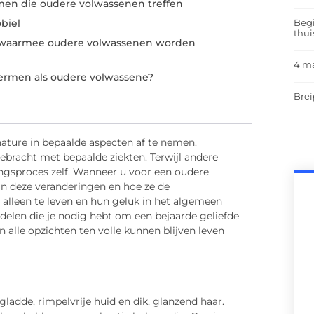
men die oudere volwassenen treffen
Begi
biel
thui
n waarmee oudere volwassenen worden
4 m
ermen als oudere volwassene?
Brei
ure in bepaalde aspecten af ​​te nemen.
racht met bepaalde ziekten. Terwijl andere
ngsproces zelf. Wanneer u voor een oudere
van deze veranderingen en hoe ze de
alleen te leven en hun geluk in het algemeen
elen die je nodig hebt om een ​​bejaarde geliefde
n alle opzichten ten volle kunnen blijven leven
dde, rimpelvrije huid en dik, glanzend haar.