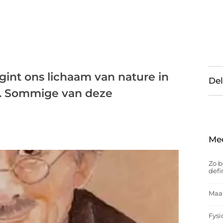
int ons lichaam van nature in
Del
n. Sommige van deze
Me
Zo b
defi
Maak
Fysi