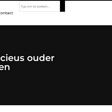
ontact
acieus ouder
en