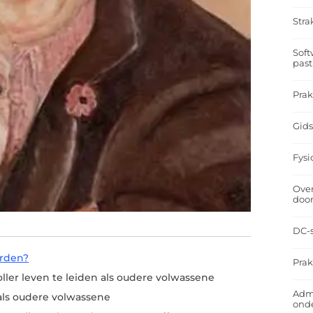
Stra
Soft
past
Prak
Gids
Fysi
Over
doo
DC-s
orden?
Prak
oller leven te leiden als oudere volwassene
Admi
 als oudere volwassene
ond