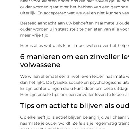
Maar voor klanten onder ons die niet zoveel geluk he
ouder worden gaat over het hebben van een gezonde le
uiterlijk. En accepteren wat we wel en niet kunnen ve
Besteed aandacht aan uw behoeften naarmate u oude
ouder worden u in staat stelt te genieten van alle vo
meer vrije tijd!
Hier is alles wat u als klant moet weten over het hel
6 manieren om een ​​zinvoller l
volwassene
We willen allemaal een zinvol leven leiden naarmate w
dan het lijkt. De fysieke, sociale en psychologische ui
Er zijn echter dingen die u kunt doen om deze uitdagi
Hier zijn enkele tips om een ​​zinvoller leven te leiden
Tips om actief te blijven als o
Op elke leeftijd is actief blijven belangrijk. Je lichaam
naarmate je ouder wordt. Zelfs als je regelmatig train