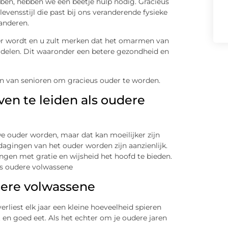
bben, hebben we een beetje hulp nodig. Gracieus
vensstijl die past bij ons veranderende fysieke
randeren.
r wordt en u zult merken dat het omarmen van
ordelen. Dit waaronder een betere gezondheid en
pen van senioren om gracieus ouder te worden.
even te leiden als oudere
e ouder worden, maar dat kan moeilijker zijn
tdagingen van het ouder worden zijn aanzienlijk.
ngen met gratie en wijsheid het hoofd te bieden.
 als oudere volwassene
udere volwassene
 verliest elk jaar een kleine hoeveelheid spieren
t en goed eet. Als het echter om je oudere jaren