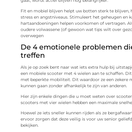
gaat, wordt actief blijven nog belangrijker.
Fit en mobiel blijven helpt uw ​​botten sterk te blijv
stress en angstniveaus. Stimuleert het geheugen en ka
hartaandoeningen helpen voorkomen of vertragen. Als j
oudere volwassene (of gewoon wat tips wilt over gezon
overwegen
De 4 emotionele problemen di
treffen
Als je op zoek bent naar wat iets extra hulp bij uitsta
een ​​mobiele scooter met 4 wielen aan te schaffen. D
met beperkte mobiliteit. Dit waardoor ze een zekere m
kunnen gaan zonder afhankelijk te zijn van anderen.
Hier zijn enkele dingen die u moet weten over scoote
scooters met vier wielen hebben een maximale snelhei
Hoewel ze iets sneller kunnen rijden als ze bergafwaa
ervoor zorgen dat deze veilig is voor uw senior geliefd
bekijken.