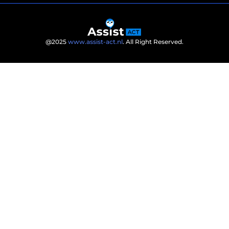
@2025
www.assist-act.nl
. All Right Reserved.