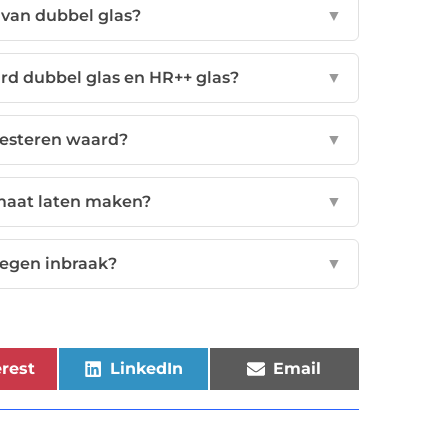
 van dubbel glas?
▼
ard dubbel glas en HR++ glas?
▼
nvesteren waard?
▼
 maat laten maken?
▼
tegen inbraak?
▼
rest
LinkedIn
Email