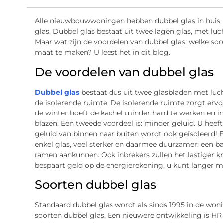
Alle nieuwbouwwoningen hebben dubbel glas in huis, 
glas. Dubbel glas bestaat uit twee lagen glas, met luc
Maar wat zijn de voordelen van dubbel glas, welke soo
maat te maken? U leest het in dit blog.
De voordelen van dubbel glas
Dubbel glas
bestaat dus uit twee glasbladen met luch
de isolerende ruimte. De isolerende ruimte zorgt ervo
de winter hoeft de kachel minder hard te werken en in
blazen. Een tweede voordeel is: minder geluid. U heef
geluid van binnen naar buiten wordt ook geïsoleerd! En
enkel glas, veel sterker en daarmee duurzamer: een b
ramen aankunnen. Ook inbrekers zullen het lastiger k
bespaart geld op de energierekening, u kunt langer m
Soorten dubbel glas
Standaard dubbel glas wordt als sinds 1995 in de wo
soorten dubbel glas. Een nieuwere ontwikkeling is HR gl