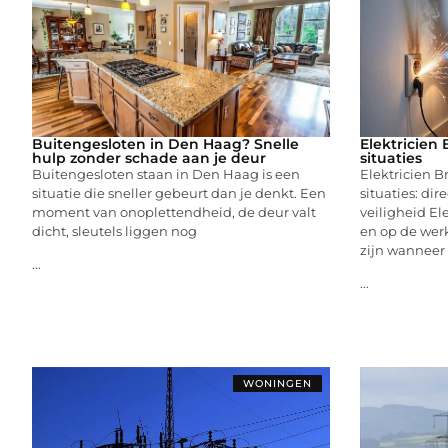
Buitengesloten in Den Haag? Snelle
Elektricien 
hulp zonder schade aan je deur
situaties
Buitengesloten staan in Den Haag is een
Elektricien B
situatie die sneller gebeurt dan je denkt. Een
situaties: di
moment van onoplettendheid, de deur valt
veiligheid Ele
dicht, sleutels liggen nog
en op de werk
zijn wanneer
...
...
WONINGEN