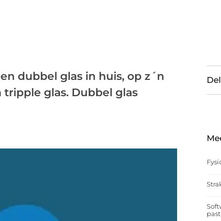
 dubbel glas in huis, op z´n
Del
tripple glas. Dubbel glas
Me
Fysi
Stra
Soft
past