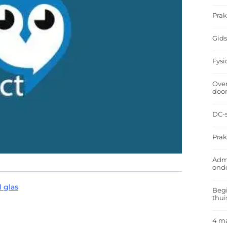
Prak
Gids
Fysi
Over
doo
DC-s
Prak
Admi
ond
 glas
Begi
thui
4 m