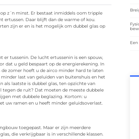
Brei
op z´n minst. Er bestaat inmiddels oom tripple
ht ertussen. Daar blijft dan de warme of kou.
Fysi
rten zijn er en is het mogelijk om dubbel glas op
bew
Een 
t er tussenin. De lucht ertussenin is een spouw,
or dat u geld bespaart op de energierekening. In
 de zomer hoeft u de airco minder hard te laten
t minder last van geluiden van buitenshuis en het
 als laatste is dubbel glas, ten opzichte van
al tegen de ruit? Dat moeten de meeste dubbele
rijgen met dubbele beglazing. Kortom: u
et uw ramen en u heeft minder geluidsoverlast.
ningbouw toegepast. Maar er zijn meerdere
as, die verkrijgbaar is in verschillende klassen.