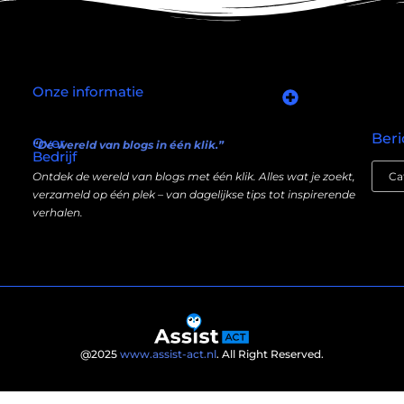
Onze informatie
Goede links inkopen: slim investeren in je online autoriteit
Manieren om geld te verdienen met mijn website: wat écht werkt (en wat niet)
Beri
Over
“De wereld van blogs in één klik.”
Bedrijf
Ontdek de wereld van blogs met één klik. Alles wat je zoekt,
verzameld op één plek – van dagelijkse tips tot inspirerende
verhalen.
@2025
www.assist-act.nl
. All Right Reserved.