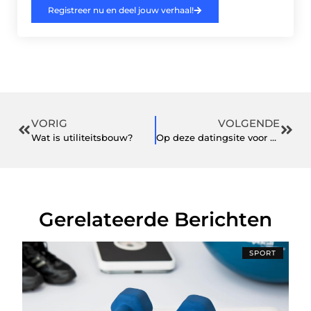
Registreer nu en deel jouw verhaal!
VORIG
VOLGENDE
Wat is utiliteitsbouw?
Op deze datingsite voor 50-plussers deel je eenvoudig je interesses
Gerelateerde Berichten
SPORT