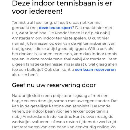
Deze indoor tennisbaan is er
voor iedereen!
Tennist u al heel lang, of heeft u pas net kennis
gemaakt met
deze leuke sport
? Dat maakt hier niet
uit, want Tennishal De Ronde Venen is dé plek nabij
Amsterdam om indoor tennis te spelen. U kunt hier
namelijk tennissen op één van de vijf tennisbanen van
tapijtgravel, die er altijd goed bijliggen. Wilt u ook als
het donker is kunnen tennissen, kom dan indoor tennis
spelen in deze mooie tennishal nabij Amsterdam. Bent
u geen fanatieke tennisser, maar slaat u wel graag af en
toe een balletje? Ook dan kunt u
een baan reserveren
als u zin heeft
Geef nu uw reservering door
Natuurlijk sluit u een potje tennis graag af met een
hapje en een drankje, samen met uw tegenstander. Dat
kan in de gezellige kantine van Tennishal De Ronde
Venen, dé indoor baan voor een lekker potje tennis
nabij Amsterdam. In de kantine kunt u even rustig de
wedstrijd evalueren, of even rusten tijdens de wedstrijd.
Het reserveren van een baan kan eenvoudig online. Zo