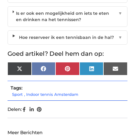
Is er ook een mogelijkheid om iets te eten
▼
en drinken na het tennissen?
Hoe reserveer ik een tennisbaan in de hal?
▼
Goed artikel? Deel hem dan op:
X
Facebook
Pinterest
LinkedIn
Email
(Twitter)
Tags:
Sport
,
Indoor tennis Amsterdam
Delen:
Meer Berichten