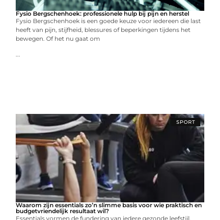
Fysio Bergschenhoek: professionele hulp bij pijn en herstel
Fysio Bergschenhoek is een goede keuze voor iedereen die last
heeft van pijn, stijfheid, blessures of beperkingen tijdens het
bewegen. Of het nu gaat om
...
SPORT
Waarom zijn essentials zo’n slimme basis voor wie praktisch en
budgetvriendelijk resultaat wil?
Essentials vormen de fundering van iedere gezonde leefstijl,