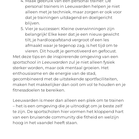
Maak gebruik van een personal trainer: De
personal trainers in Leeuwarden helpen je niet
alleen met je techniek, maar zorgen er ook voor
dat je trainingen uitdagend en doelgericht
blijven.
Vier je successen: Kleine overwinningen zijn
belangrijk! Elke keer dat je een nieuw gewicht
tilt, je hardloopafstand vergroot of een les
afmaakt waar je tegenop zag, is het tijd om te
vieren. Dit houdt je gemotiveerd en gefocust.
Met deze tips en de inspirerende omgeving van een
sportschool in Leeuwarden
zul je niet alleen fysiek
sterker worden, maar ook mentaal groeien. Het
enthousiasme en de energie van de stad,
gecombineerd met de uitstekende sportfaciliteiten,
maken het makkelijker dan ooit om vol te houden en je
fitnessdoelen te bereiken.
Leeuwarden is meer dan alleen een plek om te trainen
– het is een omgeving die je uitnodigt om je beste zelf
te zijn. De sportscholen hier vormen het kloppend hart
van een bruisende community die fitheid en welzijn
hoog in het vaandel heeft staan.