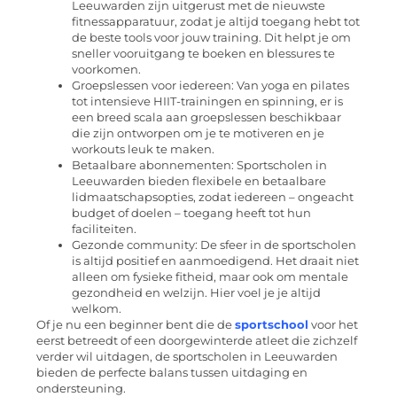
Leeuwarden zijn uitgerust met de nieuwste
fitnessapparatuur, zodat je altijd toegang hebt tot
de beste tools voor jouw training. Dit helpt je om
sneller vooruitgang te boeken en blessures te
voorkomen.
Groepslessen voor iedereen: Van yoga en pilates
tot intensieve HIIT-trainingen en spinning, er is
een breed scala aan groepslessen beschikbaar
die zijn ontworpen om je te motiveren en je
workouts leuk te maken.
Betaalbare abonnementen: Sportscholen in
Leeuwarden bieden flexibele en betaalbare
lidmaatschapsopties, zodat iedereen – ongeacht
budget of doelen – toegang heeft tot hun
faciliteiten.
Gezonde community: De sfeer in de sportscholen
is altijd positief en aanmoedigend. Het draait niet
alleen om fysieke fitheid, maar ook om mentale
gezondheid en welzijn. Hier voel je je altijd
welkom.
Of je nu een beginner bent die de
sportschool
voor het
eerst betreedt of een doorgewinterde atleet die zichzelf
verder wil uitdagen, de sportscholen in Leeuwarden
bieden de perfecte balans tussen uitdaging en
ondersteuning.