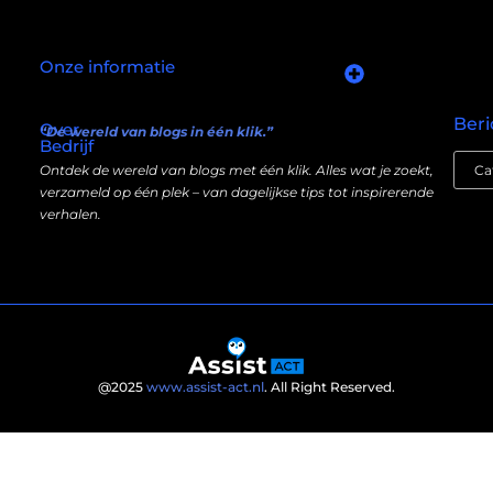
Onze informatie
Goede links inkopen: slim investeren in je online autoriteit
Manieren om geld te verdienen met mijn website: wat écht werkt (en wat niet)
Beri
Over
“De wereld van blogs in één klik.”
Bedrijf
Ontdek de wereld van blogs met één klik. Alles wat je zoekt,
verzameld op één plek – van dagelijkse tips tot inspirerende
verhalen.
@2025
www.assist-act.nl
. All Right Reserved.