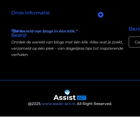
Onze informatie
Goede links inkopen: slim investeren in je online autoriteit
Manieren om geld te verdienen met mijn website: wat écht werkt (en wat niet)
Beri
Over
“De wereld van blogs in één klik.”
Bedrijf
Ontdek de wereld van blogs met één klik. Alles wat je zoekt,
verzameld op één plek – van dagelijkse tips tot inspirerende
verhalen.
@2025
www.assist-act.nl
. All Right Reserved.