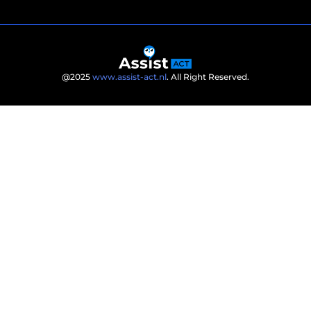
@2025
www.assist-act.nl
. All Right Reserved.