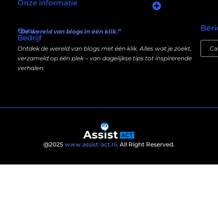
Onze informatie
Goede links inkopen: slim investeren in je online autoriteit
Manieren om geld te verdienen met mijn website: wat écht werkt (en wat niet)
Beri
Over
“De wereld van blogs in één klik.”
Bedrijf
Ontdek de wereld van blogs met één klik. Alles wat je zoekt,
verzameld op één plek – van dagelijkse tips tot inspirerende
verhalen.
@2025
www.assist-act.nl
. All Right Reserved.