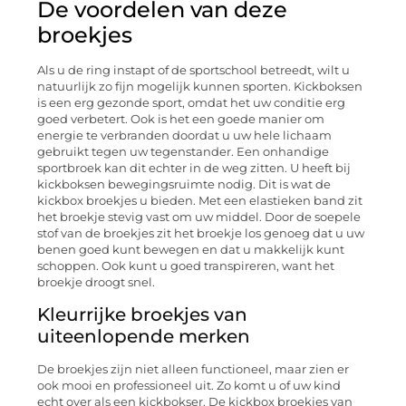
De voordelen van deze
broekjes
Als u de ring instapt of de sportschool betreedt, wilt u
natuurlijk zo fijn mogelijk kunnen sporten. Kickboksen
is een erg gezonde sport, omdat het uw conditie erg
goed verbetert. Ook is het een goede manier om
energie te verbranden doordat u uw hele lichaam
gebruikt tegen uw tegenstander. Een onhandige
sportbroek kan dit echter in de weg zitten. U heeft bij
kickboksen bewegingsruimte nodig. Dit is wat de
kickbox broekjes u bieden. Met een elastieken band zit
het broekje stevig vast om uw middel. Door de soepele
stof van de broekjes zit het broekje los genoeg dat u uw
benen goed kunt bewegen en dat u makkelijk kunt
schoppen. Ook kunt u goed transpireren, want het
broekje droogt snel.
Kleurrijke broekjes van
uiteenlopende merken
De broekjes zijn niet alleen functioneel, maar zien er
ook mooi en professioneel uit. Zo komt u of uw kind
echt over als een kickbokser. De kickbox broekjes van