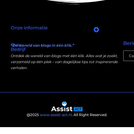
Onze informatie
Goede links inkopen: slim investeren in je online autoriteit
Manieren om geld te verdienen met mijn website: wat écht werkt (en wat niet)
Beri
Over
“De wereld van blogs in één klik.”
Bedrijf
Ontdek de wereld van blogs met één klik. Alles wat je zoekt,
verzameld op één plek – van dagelijkse tips tot inspirerende
verhalen.
@2025
www.assist-act.nl
. All Right Reserved.