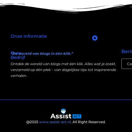
Onze informatie
Goede links inkopen: slim investeren in je online autoriteit
Manieren om geld te verdienen met mijn website: wat écht werkt (en wat niet)
Beri
Over
“De wereld van blogs in één klik.”
Bedrijf
Ontdek de wereld van blogs met één klik. Alles wat je zoekt,
verzameld op één plek – van dagelijkse tips tot inspirerende
verhalen.
@2025
www.assist-act.nl
. All Right Reserved.