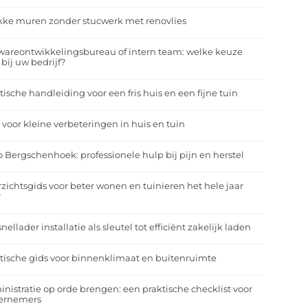
kke muren zonder stucwerk met renovlies
wareontwikkelingsbureau of intern team: welke keuze
 bij uw bedrijf?
tische handleiding voor een fris huis en een fijne tuin
 voor kleine verbeteringen in huis en tuin
o Bergschenhoek: professionele hulp bij pijn en herstel
zichtsgids voor beter wonen en tuinieren het hele jaar
r
nellader installatie als sleutel tot efficiënt zakelijk laden
tische gids voor binnenklimaat en buitenruimte
nistratie op orde brengen: een praktische checklist voor
ernemers