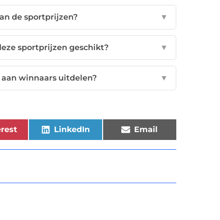
van de sportprijzen?
▼
eze sportprijzen geschikt?
▼
n aan winnaars uitdelen?
▼
rest
LinkedIn
Email