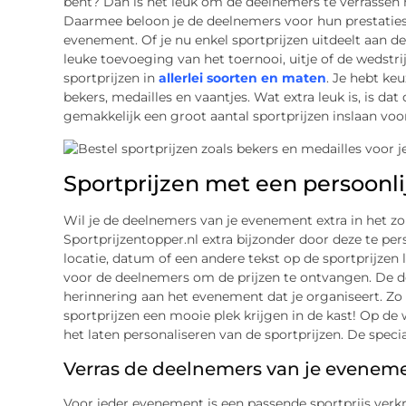
bent? Dan is het leuk om de deelnemers te verrassen m
Daarmee beloon je de deelnemers voor hun prestaties.
evenement. Of je nu enkel sportprijzen uitdeelt aan de
leuke toevoeging van het toernooi, uitje of de wedstrij
sportprijzen in
allerlei soorten en maten
. Je hebt ke
bekers, medailles en vaantjes. Wat extra leuk is, is dat
gemakkelijk een groot aantal sportprijzen inslaan voo
Sportprijzen met een persoonlij
Wil je de deelnemers van je evenement extra in het zo
Sportprijzentopper.nl extra bijzonder door deze te per
locatie, datum of een andere tekst op de sportprijzen
voor de deelnemers om de prijzen te ontvangen. De d
herinnering aan het evenement dat je organiseert. Zo 
sportprijzen een mooie plek krijgen in de kast! Op de we
het laten personaliseren van de sportprijzen. De spec
Verras de deelnemers van je eveneme
Voor ieder evenement is een passende sportprijs verk