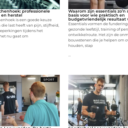
chenhoek: professionele
Waarom zijn essentials zo’n
n en herstel
basis voor wie praktisch en
budgetvriendelijk resultaat 
henhoek is een goede keuze
Essentials vormen de fundering
die last heeft van pijn, stijfheid,
gezonde leefstijl, training of pe
beperkingen tijdens het
ontwikkelroute. Het zijn de on
het nu gaat om
bouwstenen die je helpen om ov
houden, stap
...
SPORT