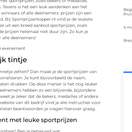
et sportprijzen, zoals bekers of medailles.
 Tevens is het een leuk aandenken aan het
Begi
 winnaars of alle deelnemers: prijzen zijn een
thui
d. Bij Sportprijzentopper.nl vind je de leukste
uze uit een breed aanbod sportprijzen, zoals
4 m
 de prijzen helemaal niet duur zijn. Zo kun je
r alle deelnemers!
Brei
k tintje
nnetje zetten? Dan maak je de sportprijzen van
sonaliseren. Je kunt bijvoorbeeld de naam,
 laten drukken. Op deze manier is het nog leuker
eelnemers hebben zo een blijvende, bijzondere
weet je zeker dat de bekers, medailles of andere
bsite van dit bedrijf vind je alle instructies voor
ialisten beantwoorden je vragen hierover graag.
nt met leuke sportprijzen
rijgbaar! Ben je benieuwd wat