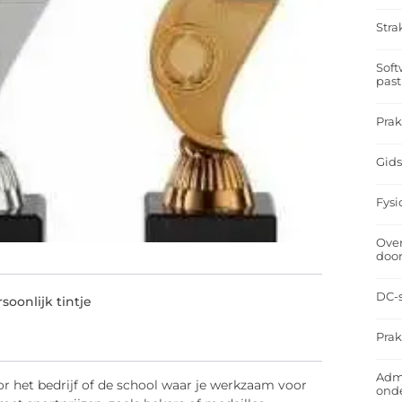
Stra
Soft
past
Prak
Gids
Fysi
Over
doo
DC-s
soonlijk tintje
Prak
Admi
r het bedrijf of de school waar je werkzaam voor
ond