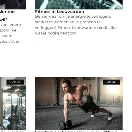
 slimme
Fitness in Leeuwarden
Ben jij klaar om je energie te verhogen,
wil?
sterker te worden en je grenzen te
 van iedere
verleggen? Fitness Leeuwarden biedt alles
rsoonlijke
wat je nodig hebt om
misbare
erzicht te
...
SPORT
SPORT