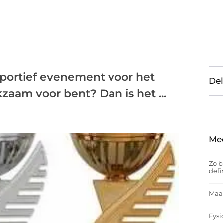
sportief evenement voor het
Del
kzaam voor bent? Dan is het ...
Me
Zo b
defi
Maak
Fysi