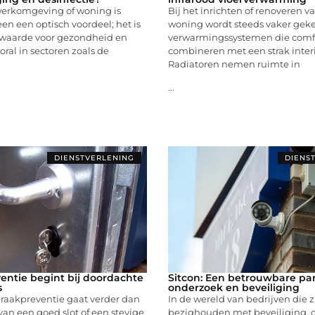
erkomgeving of woning is
Bij het inrichten of renoveren v
en een optisch voordeel; het is
woning wordt steeds vaker gek
waarde voor gezondheid en
verwarmingssystemen die comf
oral in sectoren zoals de
combineren met een strak inter
Radiatoren nemen ruimte in
...
DIENSTVERLENING
DIENS
entie begint bij doordachte
Sitcon: Een betrouwbare par
s
onderzoek en beveiliging
braakpreventie gaat verder dan
In de wereld van bedrijven die z
van een goed slot of een stevige
bezighouden met beveiliging, 