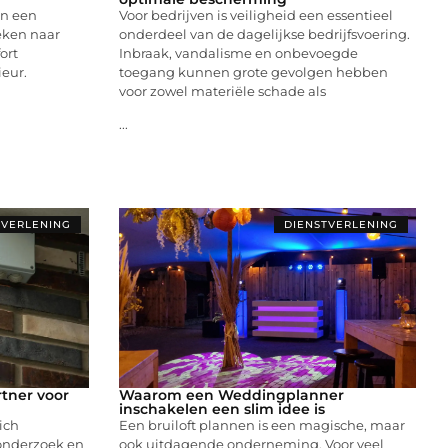
an een
Voor bedrijven is veiligheid een essentieel
eken naar
onderdeel van de dagelijkse bedrijfsvoering.
ort
Inbraak, vandalisme en onbevoegde
ieur.
toegang kunnen grote gevolgen hebben
voor zowel materiële schade als
...
TVERLENING
DIENSTVERLENING
tner voor
Waarom een Weddingplanner
inschakelen een slim idee is
ich
Een bruiloft plannen is een magische, maar
onderzoek en
ook uitdagende onderneming. Voor veel