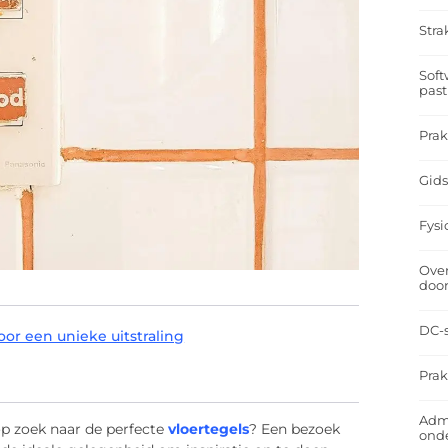
Stra
Soft
past
Prak
Gids
Fysi
Over
doo
DC-s
or een unieke uitstraling
Prak
Admi
p zoek naar de perfecte
vloertegels
? Een bezoek
ond