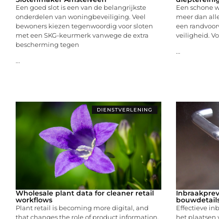
Een goed slot is een van de belangrijkste
Een schone w
onderdelen van woningbeveiliging. Veel
meer dan alle
bewoners kiezen tegenwoordig voor sloten
een randvoor
met een SKG-keurmerk vanwege de extra
veiligheid. Vo
bescherming tegen
...
...
DIENSTVERLENING
Wholesale plant data for cleaner retail
Inbraakprev
workflows
bouwdetail
Plant retail is becoming more digital, and
Effectieve in
that changes the role of product information.
het plaatsen 