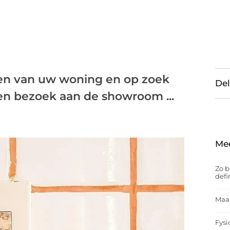
en van uw woning en op zoek
Del
Een bezoek aan de showroom ...
Me
Zo b
defi
Maak
Fysi