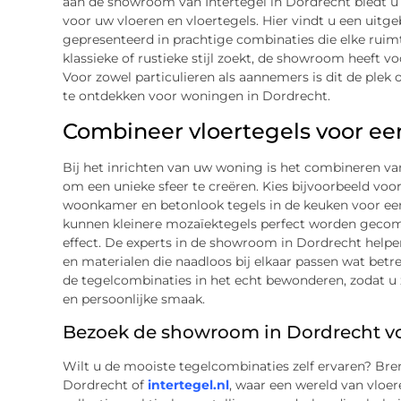
aan de showroom van Intertegel in Dordrecht biedt u 
voor uw vloeren en vloertegels. Hier vindt u een uitge
gepresenteerd in prachtige combinaties die elke ruim
klassieke of rustieke stijl zoekt, de showroom heeft v
Voor zowel particulieren als aannemers is dit de plek
te ontdekken voor woningen in Dordrecht.
Combineer vloertegels voor een
Bij het inrichten van uw woning is het combineren va
om een unieke sfeer te creëren. Kies bijvoorbeeld voo
woonkamer en betonlook tegels in de keuken voor ee
kunnen kleinere mozaïektegels perfect worden gecom
effect. De experts in de showroom in Dordrecht helpen 
en materialen die naadloos bij elkaar passen wat betr
de tegelcombinaties in het echt bewonderen, zodat u z
en persoonlijke smaak.
Bezoek de showroom in Dordrecht voo
Wilt u de mooiste tegelcombinaties zelf ervaren? Br
Dordrecht of
intertegel.nl
, waar een wereld van vloe