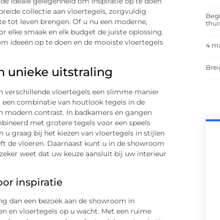
de ideale gelegenheid om inspiratie op te doen
breide collectie aan vloertegels, zorgvuldig
Begi
te tot leven brengen. Of u nu een moderne,
thui
oor elke smaak en elk budget de juiste oplossing.
 om ideeën op te doen en de mooiste vloertegels
4 m
Brei
 unieke uitstraling
n verschillende vloertegels een slimme manier
r een combinatie van houtlook tegels in de
n modern contrast. In badkamers en gangen
bineerd met grotere tegels voor een speels
u graag bij het kiezen van vloertegels in stijlen
eft de vloeren. Daarnaast kunt u in de showroom
eker weet dat uw keuze aansluit bij uw interieur
r inspiratie
eng dan een bezoek aan de showroom in
ren en vloertegels op u wacht. Met een ruime