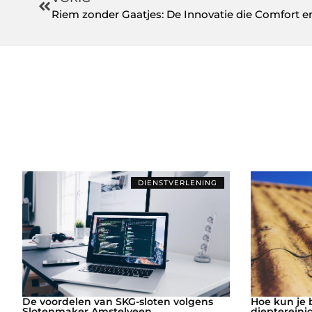
Riem zonder Gaatjes: De Innovatie die Comfort en
DIENSTVERLENING
De voordelen van SKG-sloten volgens
Hoe kun je 
Slotenmaker Amstelveen
dieptereini