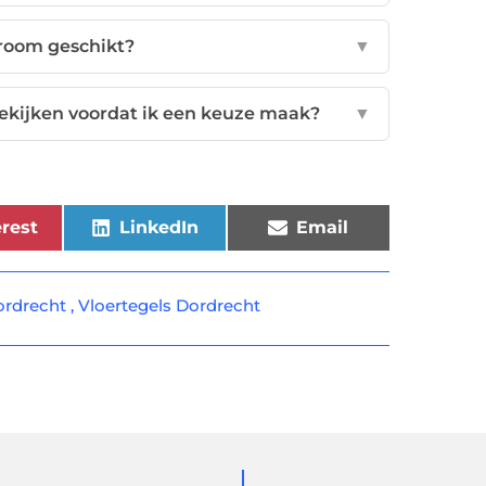
wroom geschikt?
▼
bekijken voordat ik een keuze maak?
▼
rest
LinkedIn
Email
rdrecht
,
Vloertegels Dordrecht