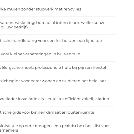
kke muren zonder stucwerk met renovlies
wareontwikkelingsbureau of intern team: welke keuze
 bij uw bedrijf?
tische handleiding voor een fris huis en een fijne tuin
 voor kleine verbeteringen in huis en tuin
o Bergschenhoek: professionele hulp bij pijn en herstel
zichtsgids voor beter wonen en tuinieren het hele jaar
r
nellader installatie als sleutel tot efficiënt zakelijk laden
tische gids voor binnenklimaat en buitenruimte
nistratie op orde brengen: een praktische checklist voor
ernemers