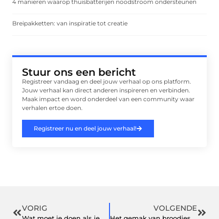
4 manieren waarop thuisbatterijen noodstroom ondersteunen
Breipakketten: van inspiratie tot creatie
Stuur ons een bericht
Registreer vandaag en deel jouw verhaal op ons platform.
Jouw verhaal kan direct anderen inspireren en verbinden.
Maak impact en word onderdeel van een community waar
verhalen ertoe doen.
Registreer nu en deel jouw verhaal!
VORIG
VOLGENDE
Wat moet je doen als je een blessure oploopt?
Het gemak van broodjes bestellen