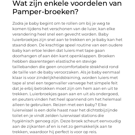
Wat zijn enkele voordelen van
Pamper-broeken?
Zodra je baby begint om te rollen om bij je weg te
komen tijdens het verschonen van de luier, kan elke
verandering heel snel een gevecht worden. Baby
luierbroekjes zijn snel aan te trekken en je baby kan het
staand doen. De krachtige speel routine van een oudere
baby kan ertoe leiden dat luiers met tape gaan
doorhangen of aan één kant openklappen. Broeken
hebben daarentegen elastische en stevige
taillebanden die geen oncomfortabele strakheid rond
de taille van de baby veroorzaken. Als je baby eenmaal
klaar is voor zindelijkheidstraining, worden luiers met
tape al snel een tegenvaller vanwege het simpele feit
dat je erbij betrokken moet zijn om hem aan en uit te
trekken. Luierbroekjes gaan aan en uit als ondergoed,
en peuters vinden het heel spannend om het helemaal
alleen te gebruiken. Reizen met een baby? Elke
luierwissel is een dolle haast naar het dichtstbijzijnde
toilet en je vindt zelden luierwissel stations die
hygiënisch genoeg zijn. Deze broek scheurt eenvoudig
aan de zijkanten af ​​en is net zo gemakkelijk aan te
trekken, waardoor hij perfect is voor op reis.