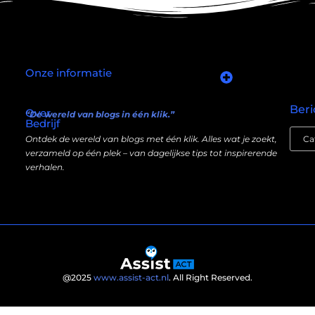
Onze informatie
Goede links inkopen: slim investeren in je online autoriteit
Manieren om geld te verdienen met mijn website: wat écht werkt (en wat niet)
Beri
Over
“De wereld van blogs in één klik.”
Bedrijf
Ontdek de wereld van blogs met één klik. Alles wat je zoekt,
verzameld op één plek – van dagelijkse tips tot inspirerende
verhalen.
@2025
www.assist-act.nl
. All Right Reserved.