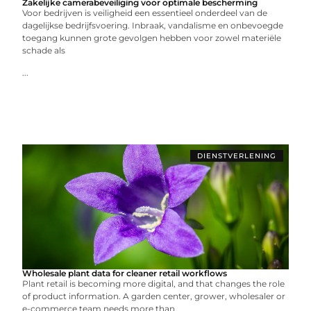
Zakelijke camerabeveiliging voor optimale bescherming
Voor bedrijven is veiligheid een essentieel onderdeel van de
dagelijkse bedrijfsvoering. Inbraak, vandalisme en onbevoegde
toegang kunnen grote gevolgen hebben voor zowel materiële
schade als
...
DIENSTVERLENING
Wholesale plant data for cleaner retail workflows
Plant retail is becoming more digital, and that changes the role
of product information. A garden center, grower, wholesaler or
e-commerce team needs more than