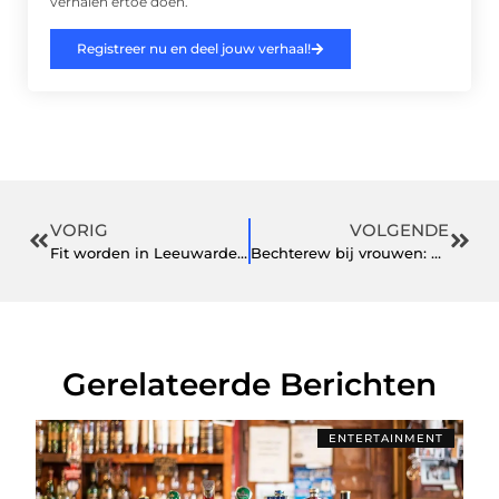
verhalen ertoe doen.
Registreer nu en deel jouw verhaal!
VORIG
VOLGENDE
Fit worden in Leeuwarden: De beste budgetvriendelijke gyms
Bechterew bij vrouwen: Wat je moet weten
Gerelateerde Berichten
ENTERTAINMENT